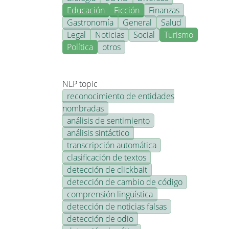
Educación
Ficción
Finanzas
Gastronomía
General
Salud
Legal
Noticias
Social
Turismo
Política
otros
NLP topic
reconocimiento de entidades
nombradas
análisis de sentimiento
análisis sintáctico
transcripción automática
clasificación de textos
detección de clickbait
detección de cambio de código
comprensión lingüística
detección de noticias falsas
detección de odio