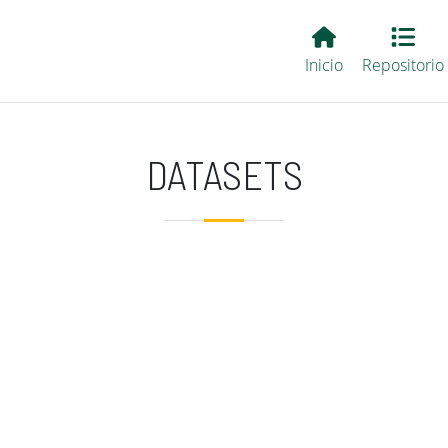
Main EvALL
Inicio
Repositorio
DATASETS