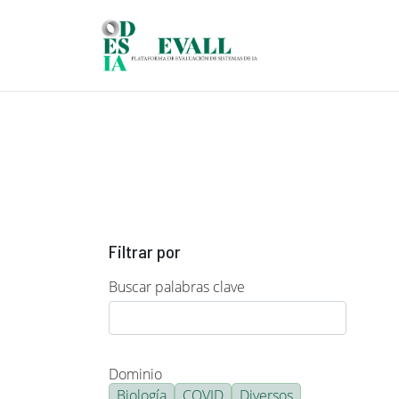
Pasar al contenido principal
Filtrar por
Buscar palabras clave
Dominio
Biología
COVID
Diversos