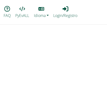
Lang
Login_Registro
FAQ
PyEvALL
Idioma
Login/Registro