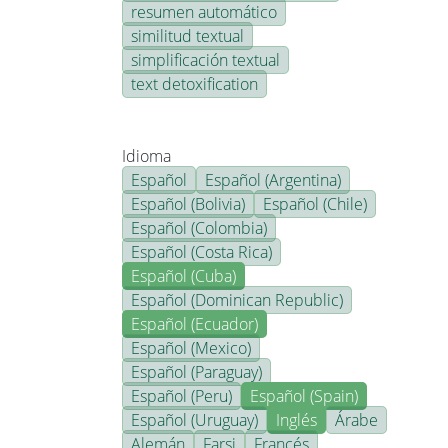
resumen automático
similitud textual
simplificación textual
text detoxification
Idioma
Español
Español (Argentina)
Español (Bolivia)
Español (Chile)
Español (Colombia)
Español (Costa Rica)
Español (Cuba)
Español (Dominican Republic)
Español (Ecuador)
Español (Mexico)
Español (Paraguay)
Español (Peru)
Español (Spain)
Español (Uruguay)
Inglés
Árabe
Alemán
Farsi
Francés