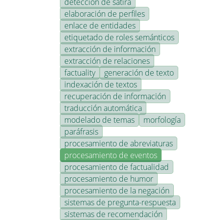
detección de sátira
elaboración de perfiles
enlace de entidades
etiquetado de roles semánticos
extracción de información
extracción de relaciones
factuality
generación de texto
indexación de textos
recuperación de información
traducción automática
modelado de temas
morfología
paráfrasis
procesamiento de abreviaturas
procesamiento de eventos
procesamiento de factualidad
procesamiento de humor
procesamiento de la negación
sistemas de pregunta-respuesta
sistemas de recomendación