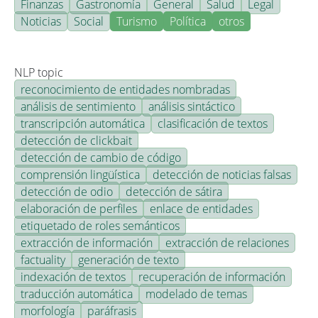
Finanzas
Gastronomía
General
Salud
Legal
Noticias
Social
Turismo
Política
otros
NLP topic
reconocimiento de entidades nombradas
análisis de sentimiento
análisis sintáctico
transcripción automática
clasificación de textos
detección de clickbait
detección de cambio de código
comprensión lingüística
detección de noticias falsas
detección de odio
detección de sátira
elaboración de perfiles
enlace de entidades
etiquetado de roles semánticos
extracción de información
extracción de relaciones
factuality
generación de texto
indexación de textos
recuperación de información
traducción automática
modelado de temas
morfología
paráfrasis