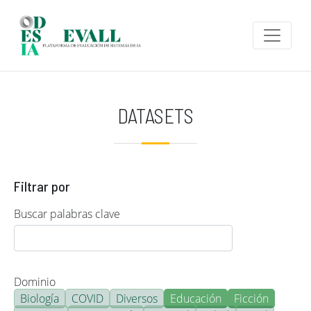
Pasar al contenido principal
DATASETS
Filtrar por
Buscar palabras clave
Dominio
Biología
COVID
Diversos
Educación
Ficción