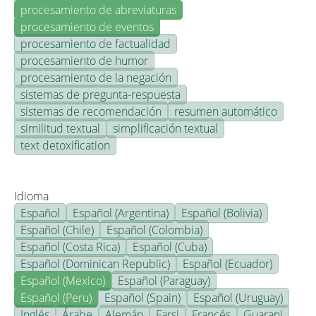
procesamiento de abreviaturas
procesamiento de eventos
procesamiento de factualidad
procesamiento de humor
procesamiento de la negación
sistemas de pregunta-respuesta
sistemas de recomendación
resumen automático
similitud textual
simplificación textual
text detoxification
Idioma
Español
Español (Argentina)
Español (Bolivia)
Español (Chile)
Español (Colombia)
Español (Costa Rica)
Español (Cuba)
Español (Dominican Republic)
Español (Ecuador)
Español (Mexico)
Español (Paraguay)
Español (Peru)
Español (Spain)
Español (Uruguay)
Inglés
Árabe
Alemán
Farsi
Francés
Guarani