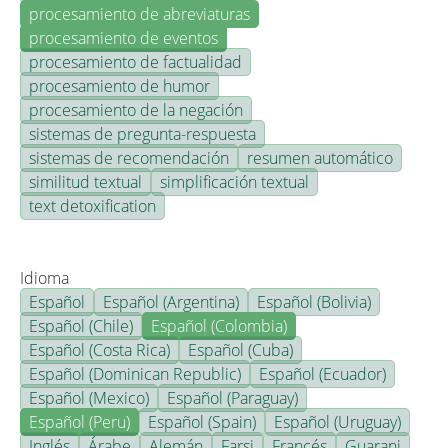
procesamiento de abreviaturas
procesamiento de eventos
procesamiento de factualidad
procesamiento de humor
procesamiento de la negación
sistemas de pregunta-respuesta
sistemas de recomendación
resumen automático
similitud textual
simplificación textual
text detoxification
Idioma
Español
Español (Argentina)
Español (Bolivia)
Español (Chile)
Español (Colombia)
Español (Costa Rica)
Español (Cuba)
Español (Dominican Republic)
Español (Ecuador)
Español (Mexico)
Español (Paraguay)
Español (Peru)
Español (Spain)
Español (Uruguay)
Inglés
Árabe
Alemán
Farsi
Francés
Guarani