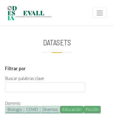
Pasar al contenido principal
DATASETS
Filtrar por
Buscar palabras clave
Dominio
Biología
COVID
Diversos
Educación
Ficción