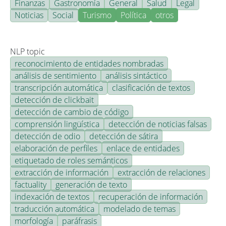
Finanzas
Gastronomía
General
Salud
Legal
Noticias
Social
Turismo
Política
otros
NLP topic
reconocimiento de entidades nombradas
análisis de sentimiento
análisis sintáctico
transcripción automática
clasificación de textos
detección de clickbait
detección de cambio de código
comprensión lingüística
detección de noticias falsas
detección de odio
detección de sátira
elaboración de perfiles
enlace de entidades
etiquetado de roles semánticos
extracción de información
extracción de relaciones
factuality
generación de texto
indexación de textos
recuperación de información
traducción automática
modelado de temas
morfología
paráfrasis