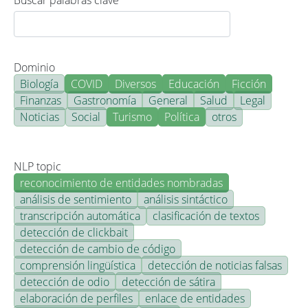
Buscar palabras clave
Dominio
Biología
COVID
Diversos
Educación
Ficción
Finanzas
Gastronomía
General
Salud
Legal
Noticias
Social
Turismo
Política
otros
NLP topic
reconocimiento de entidades nombradas
análisis de sentimiento
análisis sintáctico
transcripción automática
clasificación de textos
detección de clickbait
detección de cambio de código
comprensión lingüística
detección de noticias falsas
detección de odio
detección de sátira
elaboración de perfiles
enlace de entidades