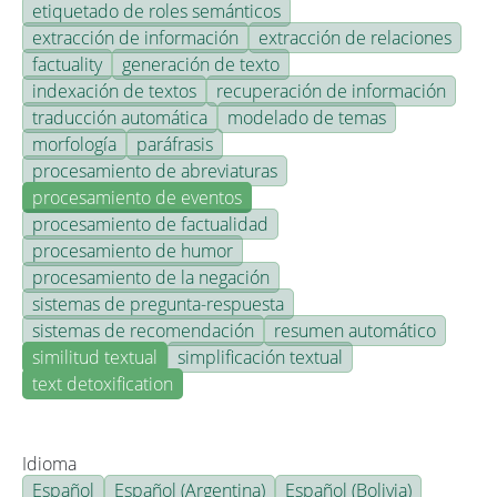
etiquetado de roles semánticos
extracción de información
extracción de relaciones
factuality
generación de texto
indexación de textos
recuperación de información
traducción automática
modelado de temas
morfología
paráfrasis
procesamiento de abreviaturas
procesamiento de eventos
procesamiento de factualidad
procesamiento de humor
procesamiento de la negación
sistemas de pregunta-respuesta
sistemas de recomendación
resumen automático
similitud textual
simplificación textual
text detoxification
Idioma
Español
Español (Argentina)
Español (Bolivia)