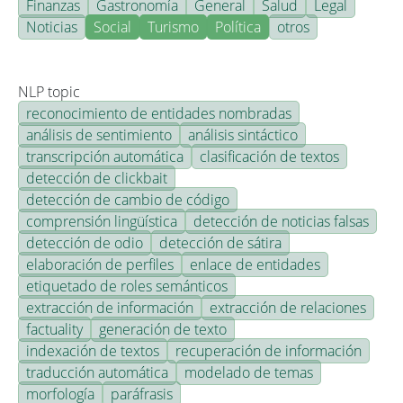
Finanzas
Gastronomía
General
Salud
Legal
Noticias
Social
Turismo
Política
otros
NLP topic
reconocimiento de entidades nombradas
análisis de sentimiento
análisis sintáctico
transcripción automática
clasificación de textos
detección de clickbait
detección de cambio de código
comprensión lingüística
detección de noticias falsas
detección de odio
detección de sátira
elaboración de perfiles
enlace de entidades
etiquetado de roles semánticos
extracción de información
extracción de relaciones
factuality
generación de texto
indexación de textos
recuperación de información
traducción automática
modelado de temas
morfología
paráfrasis