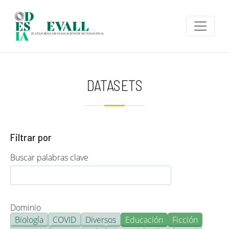
Pasar al contenido principal
DATASETS
Filtrar por
Buscar palabras clave
Dominio
Biología
COVID
Diversos
Educación
Ficción