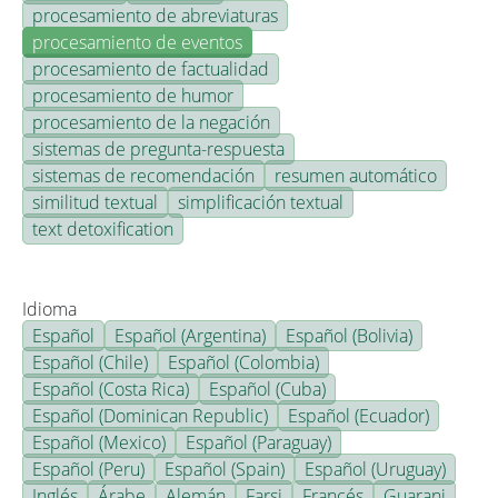
procesamiento de abreviaturas
procesamiento de eventos
procesamiento de factualidad
procesamiento de humor
procesamiento de la negación
sistemas de pregunta-respuesta
sistemas de recomendación
resumen automático
similitud textual
simplificación textual
text detoxification
Idioma
Español
Español (Argentina)
Español (Bolivia)
Español (Chile)
Español (Colombia)
Español (Costa Rica)
Español (Cuba)
Español (Dominican Republic)
Español (Ecuador)
Español (Mexico)
Español (Paraguay)
Español (Peru)
Español (Spain)
Español (Uruguay)
Inglés
Árabe
Alemán
Farsi
Francés
Guarani