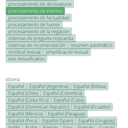
procesamiento de abreviaturas
procesamiento de eventos
procesamiento de factualidad
procesamiento de humor
procesamiento de la negación
sistemas de pregunta-respuesta
sistemas de recomendación
resumen automático
similitud textual
simplificación textual
text detoxification
Idioma
Español
Español (Argentina)
Español (Bolivia)
Español (Chile)
Español (Colombia)
Español (Costa Rica)
Español (Cuba)
Español (Dominican Republic)
Español (Ecuador)
Español (Mexico)
Español (Paraguay)
Español (Peru)
Español (Spain)
Español (Uruguay)
Inglés
Árabe
Alemán
Farsi
Francés
Guarani