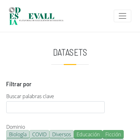
Pasar al contenido principal
DATASETS
Filtrar por
Buscar palabras clave
Dominio
Biología
COVID
Diversos
Educación
Ficción