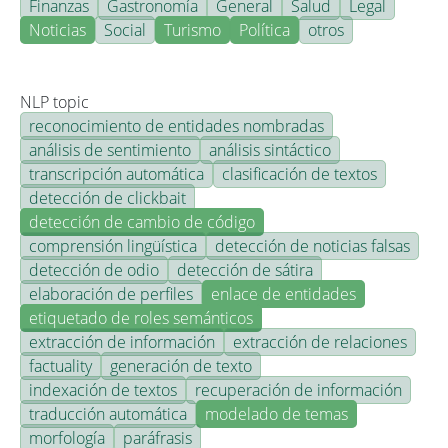
Finanzas
Gastronomía
General
Salud
Legal
Noticias
Social
Turismo
Política
otros
NLP topic
reconocimiento de entidades nombradas
análisis de sentimiento
análisis sintáctico
transcripción automática
clasificación de textos
detección de clickbait
detección de cambio de código
comprensión lingüística
detección de noticias falsas
detección de odio
detección de sátira
elaboración de perfiles
enlace de entidades
etiquetado de roles semánticos
extracción de información
extracción de relaciones
factuality
generación de texto
indexación de textos
recuperación de información
traducción automática
modelado de temas
morfología
paráfrasis