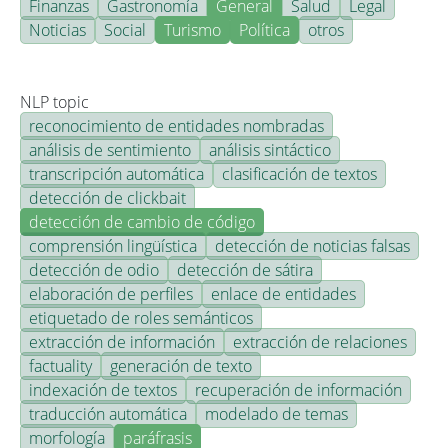
Finanzas
Gastronomía
General
Salud
Legal
Noticias
Social
Turismo
Política
otros
NLP topic
reconocimiento de entidades nombradas
análisis de sentimiento
análisis sintáctico
transcripción automática
clasificación de textos
detección de clickbait
detección de cambio de código
comprensión lingüística
detección de noticias falsas
detección de odio
detección de sátira
elaboración de perfiles
enlace de entidades
etiquetado de roles semánticos
extracción de información
extracción de relaciones
factuality
generación de texto
indexación de textos
recuperación de información
traducción automática
modelado de temas
morfología
paráfrasis