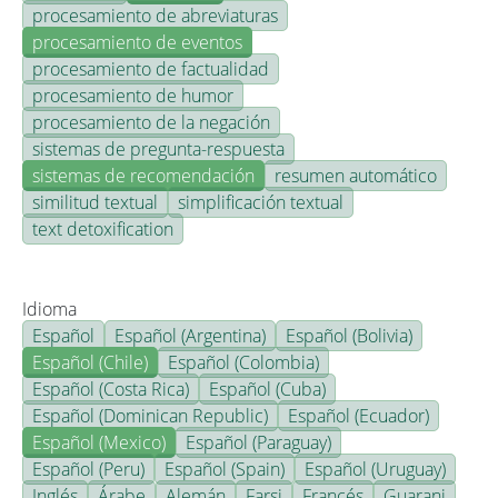
procesamiento de abreviaturas
procesamiento de eventos
procesamiento de factualidad
procesamiento de humor
procesamiento de la negación
sistemas de pregunta-respuesta
sistemas de recomendación
resumen automático
similitud textual
simplificación textual
text detoxification
Idioma
Español
Español (Argentina)
Español (Bolivia)
Español (Chile)
Español (Colombia)
Español (Costa Rica)
Español (Cuba)
Español (Dominican Republic)
Español (Ecuador)
Español (Mexico)
Español (Paraguay)
Español (Peru)
Español (Spain)
Español (Uruguay)
Inglés
Árabe
Alemán
Farsi
Francés
Guarani