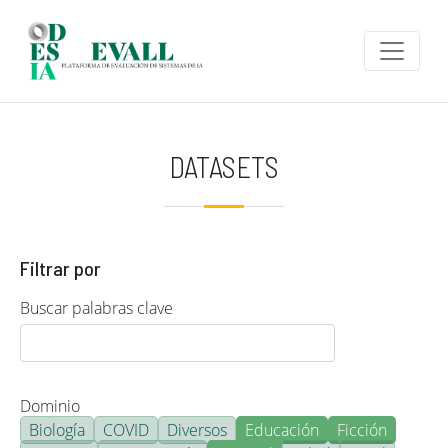
Pasar al contenido principal
DATASETS
Filtrar por
Buscar palabras clave
Dominio
Biología
COVID
Diversos
Educación
Ficción