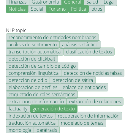
Finanzas
Gastronomía
General
Salud
Legal
Noticias
Social
Turismo
Política
otros
NLP topic
reconocimiento de entidades nombradas
análisis de sentimiento
análisis sintáctico
transcripción automática
clasificación de textos
detección de clickbait
detección de cambio de código
comprensión lingüística
detección de noticias falsas
detección de odio
detección de sátira
elaboración de perfiles
enlace de entidades
etiquetado de roles semánticos
extracción de información
extracción de relaciones
factuality
generación de texto
indexación de textos
recuperación de información
traducción automática
modelado de temas
morfología
paráfrasis