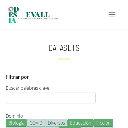
Pasar al contenido principal
DATASETS
Filtrar por
Buscar palabras clave
Dominio
Biología
COVID
Diversos
Educación
Ficción