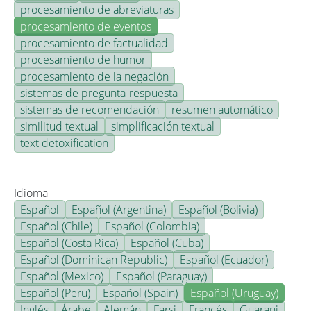
procesamiento de abreviaturas
procesamiento de eventos
procesamiento de factualidad
procesamiento de humor
procesamiento de la negación
sistemas de pregunta-respuesta
sistemas de recomendación
resumen automático
similitud textual
simplificación textual
text detoxification
Idioma
Español
Español (Argentina)
Español (Bolivia)
Español (Chile)
Español (Colombia)
Español (Costa Rica)
Español (Cuba)
Español (Dominican Republic)
Español (Ecuador)
Español (Mexico)
Español (Paraguay)
Español (Peru)
Español (Spain)
Español (Uruguay)
Inglés
Árabe
Alemán
Farsi
Francés
Guarani