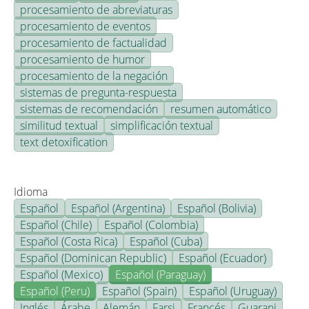
procesamiento de abreviaturas
procesamiento de eventos
procesamiento de factualidad
procesamiento de humor
procesamiento de la negación
sistemas de pregunta-respuesta
sistemas de recomendación
resumen automático
similitud textual
simplificación textual
text detoxification
Idioma
Español
Español (Argentina)
Español (Bolivia)
Español (Chile)
Español (Colombia)
Español (Costa Rica)
Español (Cuba)
Español (Dominican Republic)
Español (Ecuador)
Español (Mexico)
Español (Paraguay)
Español (Peru)
Español (Spain)
Español (Uruguay)
Inglés
Árabe
Alemán
Farsi
Francés
Guarani