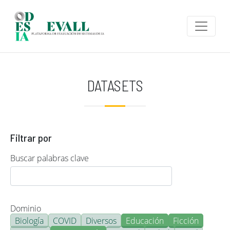
Pasar al contenido principal
DATASETS
Filtrar por
Buscar palabras clave
Dominio
Biología
COVID
Diversos
Educación
Ficción