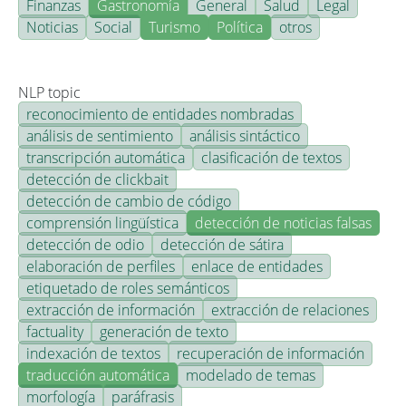
Finanzas
Gastronomía
General
Salud
Legal
Noticias
Social
Turismo
Política
otros
NLP topic
reconocimiento de entidades nombradas
análisis de sentimiento
análisis sintáctico
transcripción automática
clasificación de textos
detección de clickbait
detección de cambio de código
comprensión lingüística
detección de noticias falsas
detección de odio
detección de sátira
elaboración de perfiles
enlace de entidades
etiquetado de roles semánticos
extracción de información
extracción de relaciones
factuality
generación de texto
indexación de textos
recuperación de información
traducción automática
modelado de temas
morfología
paráfrasis