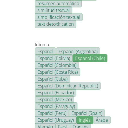
resumen automático
similitud textual
simplificación textual
text detoxification
Idioma
Español
Español (Argentina)
Español (Bolivia)
Español (Chile)
Español (Colombia)
Español (Costa Rica)
Español (Cuba)
Español (Dominican Republic)
Español (Ecuador)
Español (Mexico)
Español (Paraguay)
Español (Peru)
Español (Spain)
Español (Uruguay)
Inglés
Árabe
Alemán
Farsi
Francés