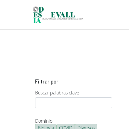
Pasar al contenido principal
Filtrar por
Buscar palabras clave
Dominio
Biología
COVID
Diversos