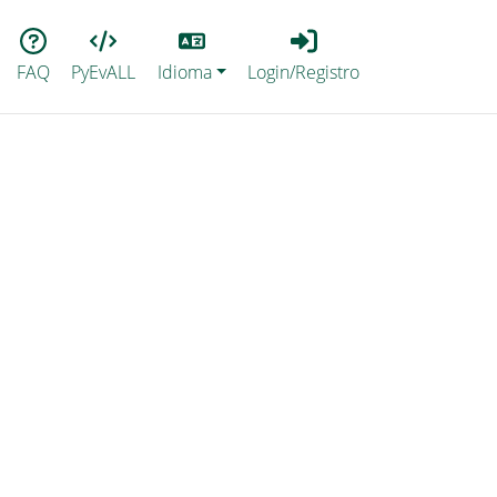
Lang
Login_Registro
FAQ
PyEvALL
Idioma
Login/Registro