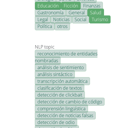
Educación
Ficción
Finanzas
Gastronomía
General
Salud
Legal
Noticias
Social
Turismo
Política
otros
NLP topic
reconocimiento de entidades
nombradas
análisis de sentimiento
análisis sintáctico
transcripción automática
clasificación de textos
detección de clickbait
detección de cambio de código
comprensión lingüística
detección de noticias falsas
detección de odio