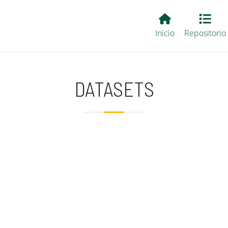
Main EvALL
Inicio
Repositorio
DATASETS