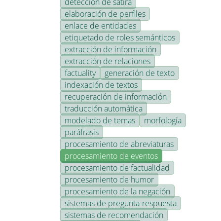
detección de sátira
elaboración de perfiles
enlace de entidades
etiquetado de roles semánticos
extracción de información
extracción de relaciones
factuality
generación de texto
indexación de textos
recuperación de información
traducción automática
modelado de temas
morfología
paráfrasis
procesamiento de abreviaturas
procesamiento de eventos
procesamiento de factualidad
procesamiento de humor
procesamiento de la negación
sistemas de pregunta-respuesta
sistemas de recomendación