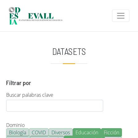
Pasar al contenido principal
DATASETS
Filtrar por
Buscar palabras clave
Dominio
Biología
COVID
Diversos
Educación
Ficción