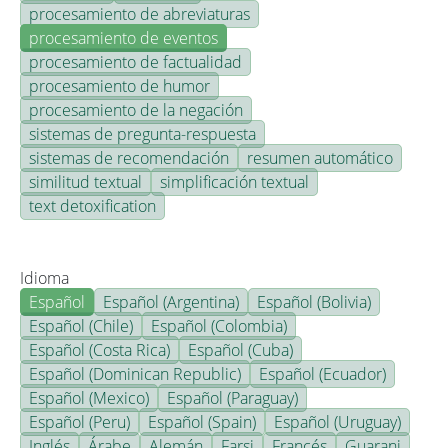
procesamiento de abreviaturas
procesamiento de eventos
procesamiento de factualidad
procesamiento de humor
procesamiento de la negación
sistemas de pregunta-respuesta
sistemas de recomendación
resumen automático
similitud textual
simplificación textual
text detoxification
Idioma
Español
Español (Argentina)
Español (Bolivia)
Español (Chile)
Español (Colombia)
Español (Costa Rica)
Español (Cuba)
Español (Dominican Republic)
Español (Ecuador)
Español (Mexico)
Español (Paraguay)
Español (Peru)
Español (Spain)
Español (Uruguay)
Inglés
Árabe
Alemán
Farsi
Francés
Guarani