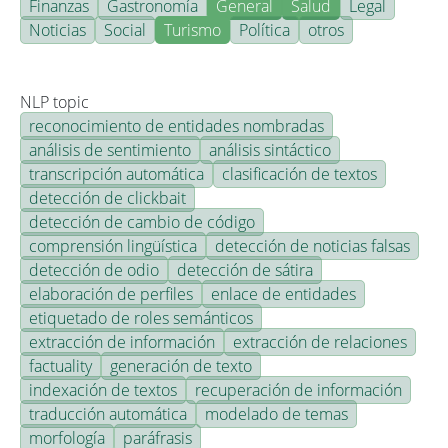
Finanzas
Gastronomía
General
Salud
Legal
Noticias
Social
Turismo
Política
otros
NLP topic
reconocimiento de entidades nombradas
análisis de sentimiento
análisis sintáctico
transcripción automática
clasificación de textos
detección de clickbait
detección de cambio de código
comprensión lingüística
detección de noticias falsas
detección de odio
detección de sátira
elaboración de perfiles
enlace de entidades
etiquetado de roles semánticos
extracción de información
extracción de relaciones
factuality
generación de texto
indexación de textos
recuperación de información
traducción automática
modelado de temas
morfología
paráfrasis