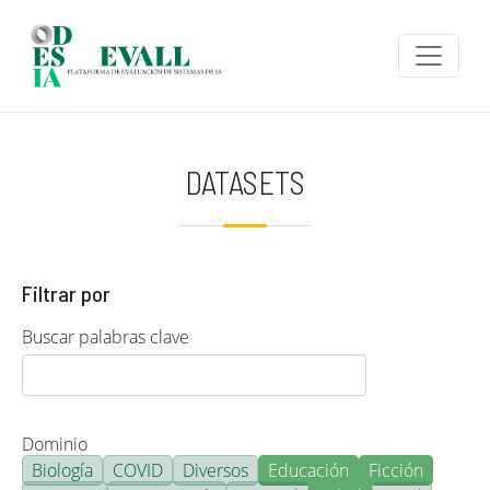
Pasar al contenido principal
DATASETS
Filtrar por
Buscar palabras clave
Dominio
Biología
COVID
Diversos
Educación
Ficción