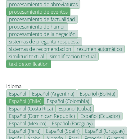
procesamiento de abreviaturas
procesamiento de eventos
procesamiento de factualidad
procesamiento de humor
procesamiento de la negación
sistemas de pregunta-respuesta
sistemas de recomendación
resumen automático
similitud textual
simplificación textual
text detoxification
Idioma
Español
Español (Argentina)
Español (Bolivia)
Español (Chile)
Español (Colombia)
Español (Costa Rica)
Español (Cuba)
Español (Dominican Republic)
Español (Ecuador)
Español (Mexico)
Español (Paraguay)
Español (Peru)
Español (Spain)
Español (Uruguay)
Inglés
Árabe
Alemán
Farsi
Francés
Guarani