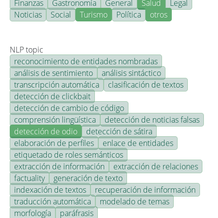
Finanzas
Gastronomía
General
Salud
Legal
Noticias
Social
Turismo
Política
otros
NLP topic
reconocimiento de entidades nombradas
análisis de sentimiento
análisis sintáctico
transcripción automática
clasificación de textos
detección de clickbait
detección de cambio de código
comprensión lingüística
detección de noticias falsas
detección de odio
detección de sátira
elaboración de perfiles
enlace de entidades
etiquetado de roles semánticos
extracción de información
extracción de relaciones
factuality
generación de texto
indexación de textos
recuperación de información
traducción automática
modelado de temas
morfología
paráfrasis