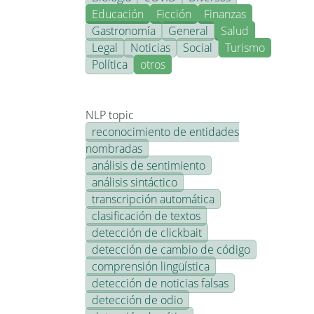
Educación
Ficción
Finanzas
Gastronomía
General
Salud
Legal
Noticias
Social
Turismo
Política
otros
NLP topic
reconocimiento de entidades
nombradas
análisis de sentimiento
análisis sintáctico
transcripción automática
clasificación de textos
detección de clickbait
detección de cambio de código
comprensión lingüística
detección de noticias falsas
detección de odio