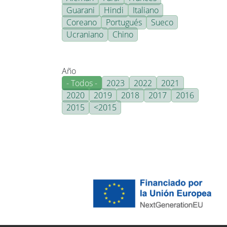
Guarani
Hindi
Italiano
Coreano
Portugués
Sueco
Ucraniano
Chino
Año
- Todos -
2023
2022
2021
2020
2019
2018
2017
2016
2015
<2015