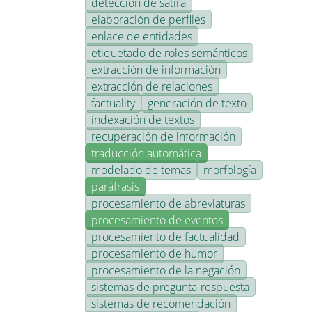
detección de sátira
elaboración de perfiles
enlace de entidades
etiquetado de roles semánticos
extracción de información
extracción de relaciones
factuality
generación de texto
indexación de textos
recuperación de información
traducción automática
modelado de temas
morfología
paráfrasis
procesamiento de abreviaturas
procesamiento de eventos
procesamiento de factualidad
procesamiento de humor
procesamiento de la negación
sistemas de pregunta-respuesta
sistemas de recomendación