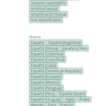
resumen automático
similitud textual
simplificación textual
text detoxification
Idioma
Español
Español (Argentina)
Español (Bolivia)
Español (Chile)
Español (Colombia)
Español (Costa Rica)
Español (Cuba)
Español (Dominican Republic)
Español (Ecuador)
Español (Mexico)
Español (Paraguay)
Español (Peru)
Español (Spain)
Español (Uruguay)
Inglés
Árabe
Alemán
Farsi
Francés