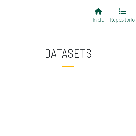
Main EvALL
Inicio
Repositorio
DATASETS