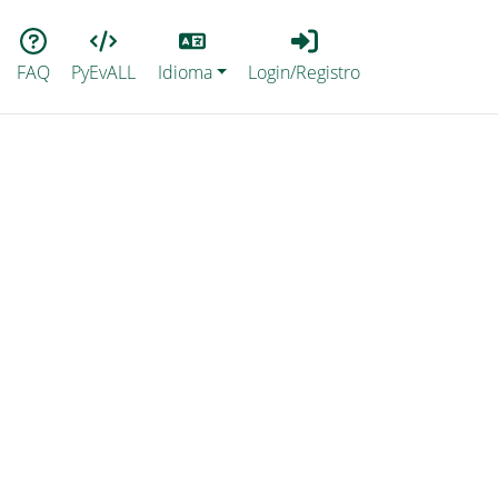
Lang
Login_Registro
FAQ
PyEvALL
Idioma
Login/Registro