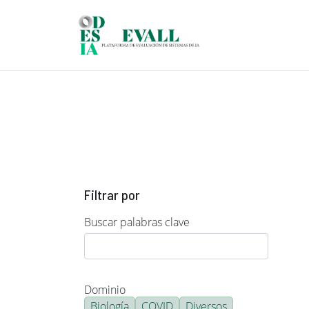
Pasar al contenido principal
Filtrar por
Buscar palabras clave
Dominio
Biología
COVID
Diversos