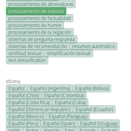
procesamiento de abreviaturas
procesamiento de eventos
procesamiento de factualidad
procesamiento de humor
procesamiento de la negación
sistemas de pregunta-respuesta
sistemas de recomendación
resumen automático
similitud textual
simplificación textual
text detoxification
Idioma
Español
Español (Argentina)
Español (Bolivia)
Español (Chile)
Español (Colombia)
Español (Costa Rica)
Español (Cuba)
Español (Dominican Republic)
Español (Ecuador)
Español (Mexico)
Español (Paraguay)
Español (Peru)
Español (Spain)
Español (Uruguay)
Inglés
Árabe
Alemán
Farsi
Francés
Guarani