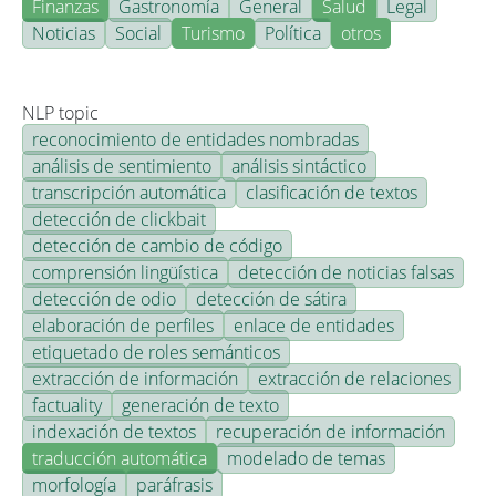
Finanzas
Gastronomía
General
Salud
Legal
Noticias
Social
Turismo
Política
otros
NLP topic
reconocimiento de entidades nombradas
análisis de sentimiento
análisis sintáctico
transcripción automática
clasificación de textos
detección de clickbait
detección de cambio de código
comprensión lingüística
detección de noticias falsas
detección de odio
detección de sátira
elaboración de perfiles
enlace de entidades
etiquetado de roles semánticos
extracción de información
extracción de relaciones
factuality
generación de texto
indexación de textos
recuperación de información
traducción automática
modelado de temas
morfología
paráfrasis