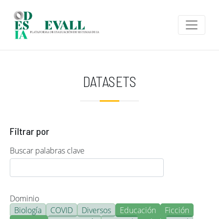
Pasar al contenido principal
DATASETS
Filtrar por
Buscar palabras clave
Dominio
Biología
COVID
Diversos
Educación
Ficción