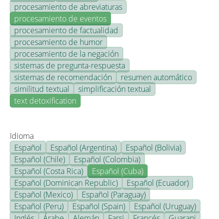
procesamiento de abreviaturas
procesamiento de eventos
procesamiento de factualidad
procesamiento de humor
procesamiento de la negación
sistemas de pregunta-respuesta
sistemas de recomendación
resumen automático
similitud textual
simplificación textual
text detoxification
Idioma
Español
Español (Argentina)
Español (Bolivia)
Español (Chile)
Español (Colombia)
Español (Costa Rica)
Español (Cuba)
Español (Dominican Republic)
Español (Ecuador)
Español (Mexico)
Español (Paraguay)
Español (Peru)
Español (Spain)
Español (Uruguay)
Inglés
Árabe
Alemán
Farsi
Francés
Guarani