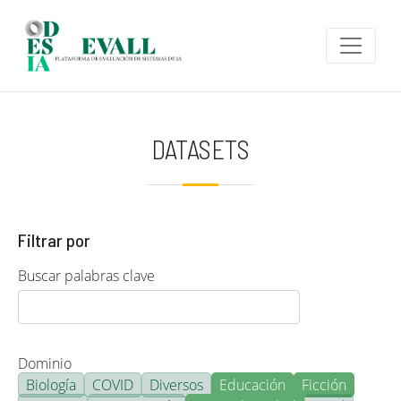
Pasar al contenido principal
DATASETS
Filtrar por
Buscar palabras clave
Dominio
Biología
COVID
Diversos
Educación
Ficción