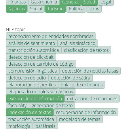
Finanzas
Gastronomía
General
Salud
Legal
Noticias
Social
Turismo
Política
otros
NLP topic
reconocimiento de entidades nombradas
análisis de sentimiento
análisis sintáctico
transcripción automática
clasificación de textos
detección de clickbait
detección de cambio de código
comprensión lingüística
detección de noticias falsas
detección de odio
detección de sátira
elaboración de perfiles
enlace de entidades
etiquetado de roles semánticos
extracción de información
extracción de relaciones
factuality
generación de texto
indexación de textos
recuperación de información
traducción automática
modelado de temas
morfología
paráfrasis