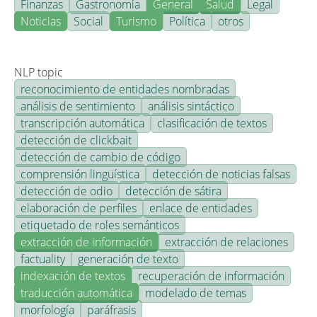
Finanzas
Gastronomía
General
Salud
Legal
Noticias
Social
Turismo
Política
otros
NLP topic
reconocimiento de entidades nombradas
análisis de sentimiento
análisis sintáctico
transcripción automática
clasificación de textos
detección de clickbait
detección de cambio de código
comprensión lingüística
detección de noticias falsas
detección de odio
detección de sátira
elaboración de perfiles
enlace de entidades
etiquetado de roles semánticos
extracción de información
extracción de relaciones
factuality
generación de texto
indexación de textos
recuperación de información
traducción automática
modelado de temas
morfología
paráfrasis