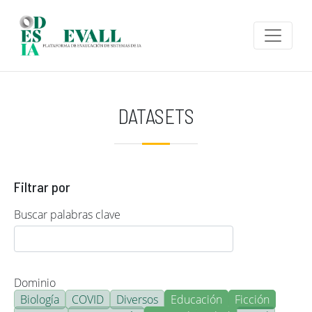
Pasar al contenido principal
DATASETS
Filtrar por
Buscar palabras clave
Dominio
Biología
COVID
Diversos
Educación
Ficción