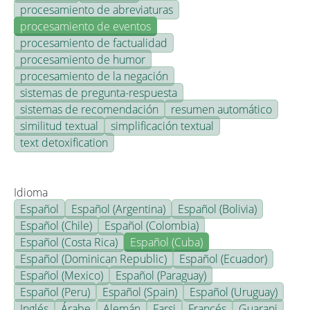
procesamiento de abreviaturas
procesamiento de eventos
procesamiento de factualidad
procesamiento de humor
procesamiento de la negación
sistemas de pregunta-respuesta
sistemas de recomendación
resumen automático
similitud textual
simplificación textual
text detoxification
Idioma
Español
Español (Argentina)
Español (Bolivia)
Español (Chile)
Español (Colombia)
Español (Costa Rica)
Español (Cuba)
Español (Dominican Republic)
Español (Ecuador)
Español (Mexico)
Español (Paraguay)
Español (Peru)
Español (Spain)
Español (Uruguay)
Inglés
Árabe
Alemán
Farsi
Francés
Guarani