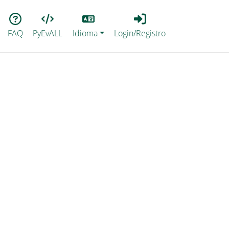
Lang
Login_Registro
FAQ
PyEvALL
Idioma
Login/Registro