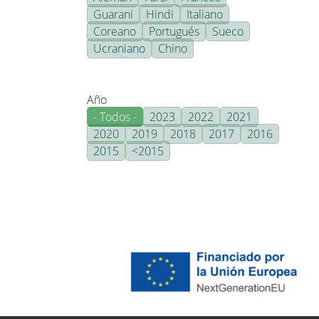
Guarani
Hindi
Italiano
Coreano
Portugués
Sueco
Ucraniano
Chino
Año
- Todos -
2023
2022
2021
2020
2019
2018
2017
2016
2015
<2015