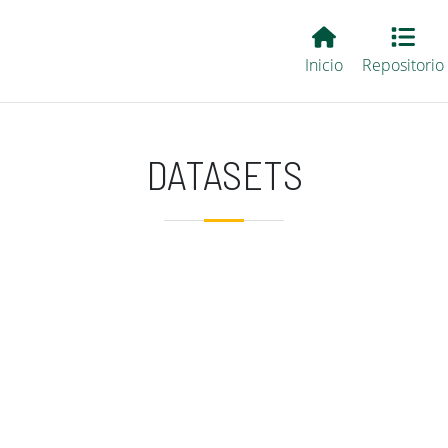
Main EvALL
Inicio
Repositorio
DATASETS