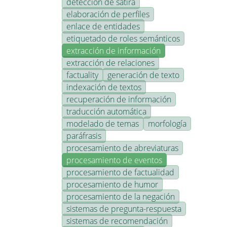
detección de sátira
elaboración de perfiles
enlace de entidades
etiquetado de roles semánticos
extracción de información
extracción de relaciones
factuality
generación de texto
indexación de textos
recuperación de información
traducción automática
modelado de temas
morfología
paráfrasis
procesamiento de abreviaturas
procesamiento de eventos
procesamiento de factualidad
procesamiento de humor
procesamiento de la negación
sistemas de pregunta-respuesta
sistemas de recomendación