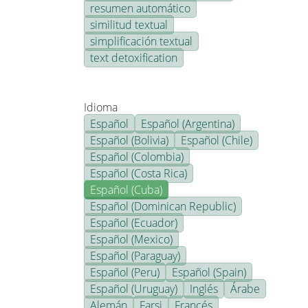
resumen automático
similitud textual
simplificación textual
text detoxification
Idioma
Español
Español (Argentina)
Español (Bolivia)
Español (Chile)
Español (Colombia)
Español (Costa Rica)
Español (Cuba)
Español (Dominican Republic)
Español (Ecuador)
Español (Mexico)
Español (Paraguay)
Español (Peru)
Español (Spain)
Español (Uruguay)
Inglés
Árabe
Alemán
Farsi
Francés