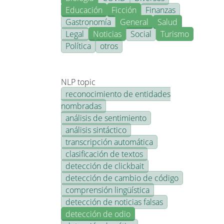
Educación
Ficción
Finanzas
Gastronomía
General
Salud
Legal
Noticias
Social
Turismo
Política
otros
NLP topic
reconocimiento de entidades
nombradas
análisis de sentimiento
análisis sintáctico
transcripción automática
clasificación de textos
detección de clickbait
detección de cambio de código
comprensión lingüística
detección de noticias falsas
detección de odio