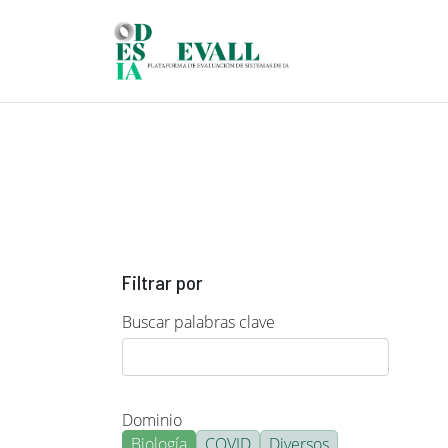
Pasar al contenido principal
Filtrar por
Buscar palabras clave
Dominio
Biología
COVID
Diversos