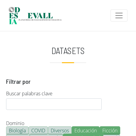
Pasar al contenido principal
DATASETS
Filtrar por
Buscar palabras clave
Dominio
Biología
COVID
Diversos
Educación
Ficción