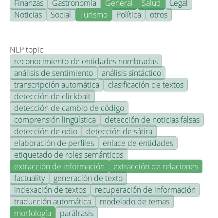
Finanzas
Gastronomía
General
Salud
Legal
Noticias
Social
Turismo
Política
otros
NLP topic
reconocimiento de entidades nombradas
análisis de sentimiento
análisis sintáctico
transcripción automática
clasificación de textos
detección de clickbait
detección de cambio de código
comprensión lingüística
detección de noticias falsas
detección de odio
detección de sátira
elaboración de perfiles
enlace de entidades
etiquetado de roles semánticos
extracción de información
extracción de relaciones
factuality
generación de texto
indexación de textos
recuperación de información
traducción automática
modelado de temas
morfología
paráfrasis