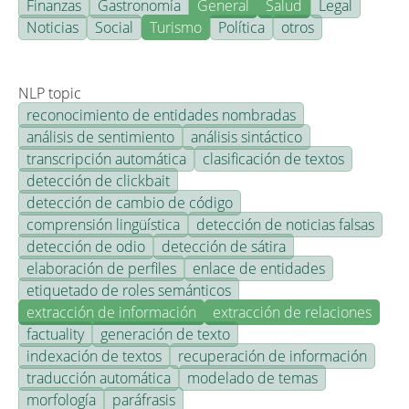
Finanzas
Gastronomía
General
Salud
Legal
Noticias
Social
Turismo
Política
otros
NLP topic
reconocimiento de entidades nombradas
análisis de sentimiento
análisis sintáctico
transcripción automática
clasificación de textos
detección de clickbait
detección de cambio de código
comprensión lingüística
detección de noticias falsas
detección de odio
detección de sátira
elaboración de perfiles
enlace de entidades
etiquetado de roles semánticos
extracción de información
extracción de relaciones
factuality
generación de texto
indexación de textos
recuperación de información
traducción automática
modelado de temas
morfología
paráfrasis