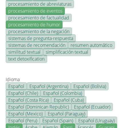
procesamiento de abreviaturas
procesamiento de eventos
procesamiento de factualidad
procesamiento de humor
procesamiento de la negación
sistemas de pregunta-respuesta
sistemas de recomendación
resumen automático
similitud textual
simplificación textual
text detoxification
Idioma
Español
Español (Argentina)
Español (Bolivia)
Español (Chile)
Español (Colombia)
Español (Costa Rica)
Español (Cuba)
Español (Dominican Republic)
Español (Ecuador)
Español (Mexico)
Español (Paraguay)
Español (Peru)
Español (Spain)
Español (Uruguay)
Inglés
Árabe
Alemán
Farsi
Francés
Guarani