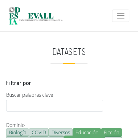
Pasar al contenido principal
DATASETS
Filtrar por
Buscar palabras clave
Dominio
Biología
COVID
Diversos
Educación
Ficción