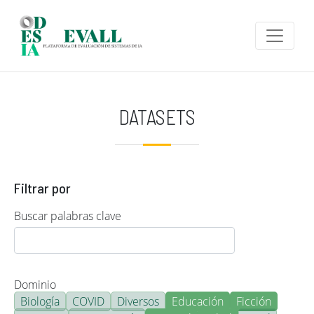
Pasar al contenido principal
DATASETS
Filtrar por
Buscar palabras clave
Dominio
Biología
COVID
Diversos
Educación
Ficción