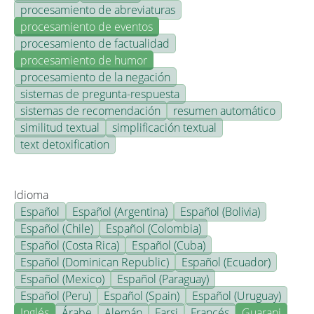
procesamiento de abreviaturas
procesamiento de eventos
procesamiento de factualidad
procesamiento de humor
procesamiento de la negación
sistemas de pregunta-respuesta
sistemas de recomendación
resumen automático
similitud textual
simplificación textual
text detoxification
Idioma
Español
Español (Argentina)
Español (Bolivia)
Español (Chile)
Español (Colombia)
Español (Costa Rica)
Español (Cuba)
Español (Dominican Republic)
Español (Ecuador)
Español (Mexico)
Español (Paraguay)
Español (Peru)
Español (Spain)
Español (Uruguay)
Inglés
Árabe
Alemán
Farsi
Francés
Guarani