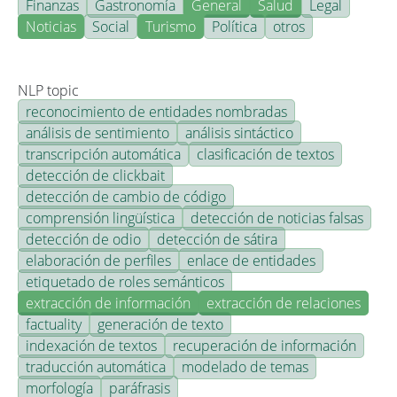
Finanzas
Gastronomía
General
Salud
Legal
Noticias
Social
Turismo
Política
otros
NLP topic
reconocimiento de entidades nombradas
análisis de sentimiento
análisis sintáctico
transcripción automática
clasificación de textos
detección de clickbait
detección de cambio de código
comprensión lingüística
detección de noticias falsas
detección de odio
detección de sátira
elaboración de perfiles
enlace de entidades
etiquetado de roles semánticos
extracción de información
extracción de relaciones
factuality
generación de texto
indexación de textos
recuperación de información
traducción automática
modelado de temas
morfología
paráfrasis