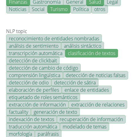
Finanzas
Gastronomía
General
Salud
Legal
Noticias
Social
Turismo
Política
otros
NLP topic
reconocimiento de entidades nombradas
análisis de sentimiento
análisis sintáctico
transcripción automática
clasificación de textos
detección de clickbait
detección de cambio de código
comprensión lingüística
detección de noticias falsas
detección de odio
detección de sátira
elaboración de perfiles
enlace de entidades
etiquetado de roles semánticos
extracción de información
extracción de relaciones
factuality
generación de texto
indexación de textos
recuperación de información
traducción automática
modelado de temas
morfología
paráfrasis