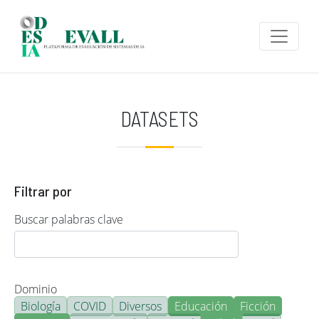
Pasar al contenido principal
DATASETS
Filtrar por
Buscar palabras clave
Dominio
Biología
COVID
Diversos
Educación
Ficción