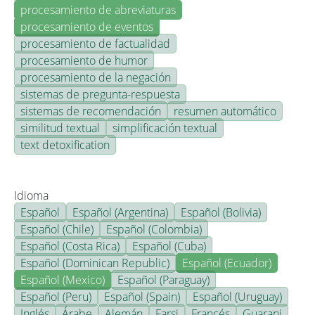
procesamiento de abreviaturas
procesamiento de eventos
procesamiento de factualidad
procesamiento de humor
procesamiento de la negación
sistemas de pregunta-respuesta
sistemas de recomendación
resumen automático
similitud textual
simplificación textual
text detoxification
Idioma
Español
Español (Argentina)
Español (Bolivia)
Español (Chile)
Español (Colombia)
Español (Costa Rica)
Español (Cuba)
Español (Dominican Republic)
Español (Ecuador)
Español (Mexico)
Español (Paraguay)
Español (Peru)
Español (Spain)
Español (Uruguay)
Inglés
Árabe
Alemán
Farsi
Francés
Guarani