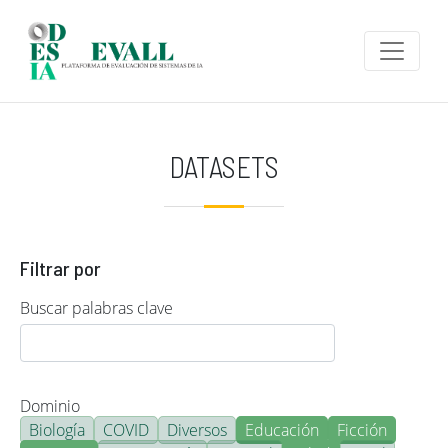
Pasar al contenido principal
DATASETS
Filtrar por
Buscar palabras clave
Dominio
Biología
COVID
Diversos
Educación
Ficción