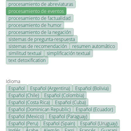
procesamiento de abreviaturas
procesamiento de eventos
procesamiento de factualidad
procesamiento de humor
procesamiento de la negación
sistemas de pregunta-respuesta
sistemas de recomendación
resumen automático
similitud textual
simplificación textual
text detoxification
Idioma
Español
Español (Argentina)
Español (Bolivia)
Español (Chile)
Español (Colombia)
Español (Costa Rica)
Español (Cuba)
Español (Dominican Republic)
Español (Ecuador)
Español (Mexico)
Español (Paraguay)
Español (Peru)
Español (Spain)
Español (Uruguay)
Inglés
Árabe
Alemán
Farsi
Francés
Guarani