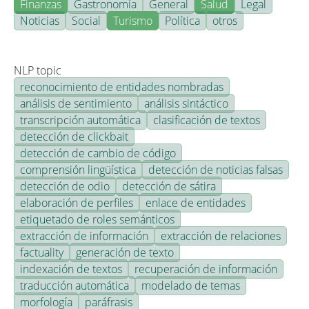
Finanzas
Gastronomía
General
Salud
Legal
Noticias
Social
Turismo
Política
otros
NLP topic
reconocimiento de entidades nombradas
análisis de sentimiento
análisis sintáctico
transcripción automática
clasificación de textos
detección de clickbait
detección de cambio de código
comprensión lingüística
detección de noticias falsas
detección de odio
detección de sátira
elaboración de perfiles
enlace de entidades
etiquetado de roles semánticos
extracción de información
extracción de relaciones
factuality
generación de texto
indexación de textos
recuperación de información
traducción automática
modelado de temas
morfología
paráfrasis