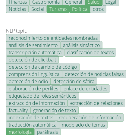
Finanzas
Gastronomía
General
Salud
Legal
Noticias
Social
Turismo
Política
otros
NLP topic
reconocimiento de entidades nombradas
análisis de sentimiento
análisis sintáctico
transcripción automática
clasificación de textos
detección de clickbait
detección de cambio de código
comprensión lingüística
detección de noticias falsas
detección de odio
detección de sátira
elaboración de perfiles
enlace de entidades
etiquetado de roles semánticos
extracción de información
extracción de relaciones
factuality
generación de texto
indexación de textos
recuperación de información
traducción automática
modelado de temas
morfología
paráfrasis