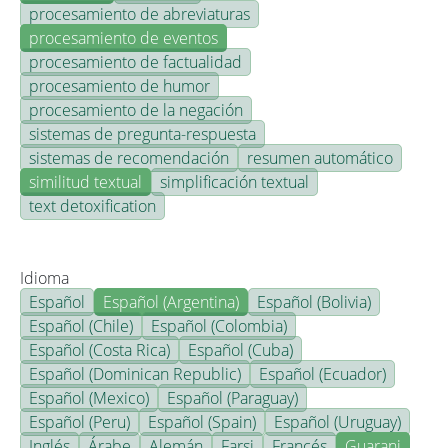
procesamiento de abreviaturas
procesamiento de eventos
procesamiento de factualidad
procesamiento de humor
procesamiento de la negación
sistemas de pregunta-respuesta
sistemas de recomendación
resumen automático
similitud textual
simplificación textual
text detoxification
Idioma
Español
Español (Argentina)
Español (Bolivia)
Español (Chile)
Español (Colombia)
Español (Costa Rica)
Español (Cuba)
Español (Dominican Republic)
Español (Ecuador)
Español (Mexico)
Español (Paraguay)
Español (Peru)
Español (Spain)
Español (Uruguay)
Inglés
Árabe
Alemán
Farsi
Francés
Guarani