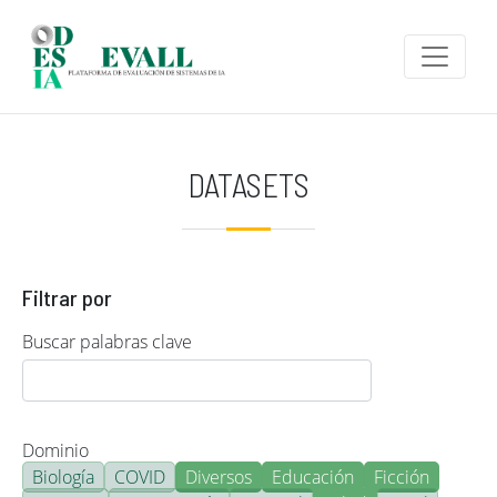
Pasar al contenido principal
DATASETS
Filtrar por
Buscar palabras clave
Dominio
Biología
COVID
Diversos
Educación
Ficción