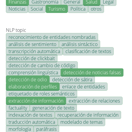
Finanzas
Gastronomía
General
Salud
Legal
Noticias
Social
Turismo
Política
otros
NLP topic
reconocimiento de entidades nombradas
análisis de sentimiento
análisis sintáctico
transcripción automática
clasificación de textos
detección de clickbait
detección de cambio de código
comprensión lingüística
detección de noticias falsas
detección de odio
detección de sátira
elaboración de perfiles
enlace de entidades
etiquetado de roles semánticos
extracción de información
extracción de relaciones
factuality
generación de texto
indexación de textos
recuperación de información
traducción automática
modelado de temas
morfología
paráfrasis