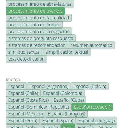
procesamiento de abreviaturas
procesamiento de eventos
procesamiento de factualidad
procesamiento de humor
procesamiento de la negación
sistemas de pregunta-respuesta
sistemas de recomendación
resumen automático
similitud textual
simplificación textual
text detoxification
Idioma
Español
Español (Argentina)
Español (Bolivia)
Español (Chile)
Español (Colombia)
Español (Costa Rica)
Español (Cuba)
Español (Dominican Republic)
Español (Ecuador)
Español (Mexico)
Español (Paraguay)
Español (Peru)
Español (Spain)
Español (Uruguay)
Inglés
Árabe
Alemán
Farsi
Francés
Guarani