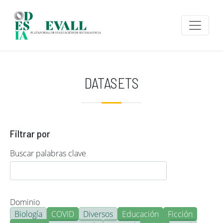
Pasar al contenido principal
DATASETS
Filtrar por
Buscar palabras clave
Dominio
Biología
COVID
Diversos
Educación
Ficción