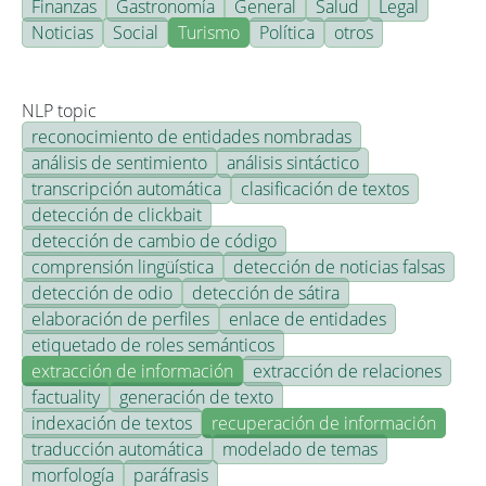
Finanzas
Gastronomía
General
Salud
Legal
Noticias
Social
Turismo
Política
otros
NLP topic
reconocimiento de entidades nombradas
análisis de sentimiento
análisis sintáctico
transcripción automática
clasificación de textos
detección de clickbait
detección de cambio de código
comprensión lingüística
detección de noticias falsas
detección de odio
detección de sátira
elaboración de perfiles
enlace de entidades
etiquetado de roles semánticos
extracción de información
extracción de relaciones
factuality
generación de texto
indexación de textos
recuperación de información
traducción automática
modelado de temas
morfología
paráfrasis