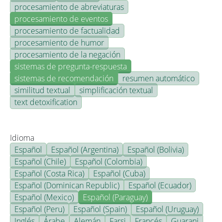
procesamiento de abreviaturas
procesamiento de eventos
procesamiento de factualidad
procesamiento de humor
procesamiento de la negación
sistemas de pregunta-respuesta
sistemas de recomendación
resumen automático
similitud textual
simplificación textual
text detoxification
Idioma
Español
Español (Argentina)
Español (Bolivia)
Español (Chile)
Español (Colombia)
Español (Costa Rica)
Español (Cuba)
Español (Dominican Republic)
Español (Ecuador)
Español (Mexico)
Español (Paraguay)
Español (Peru)
Español (Spain)
Español (Uruguay)
Inglés
Árabe
Alemán
Farsi
Francés
Guarani