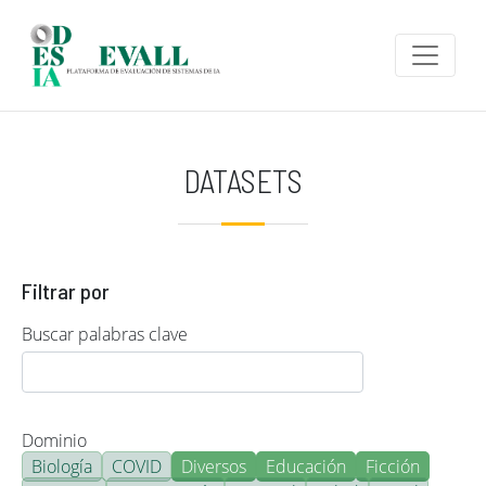
Pasar al contenido principal
DATASETS
Filtrar por
Buscar palabras clave
Dominio
Biología
COVID
Diversos
Educación
Ficción