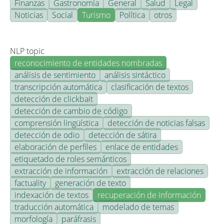
Finanzas
Gastronomía
General
Salud
Legal
Noticias
Social
Turismo
Política
otros
NLP topic
reconocimiento de entidades nombradas
análisis de sentimiento
análisis sintáctico
transcripción automática
clasificación de textos
detección de clickbait
detección de cambio de código
comprensión lingüística
detección de noticias falsas
detección de odio
detección de sátira
elaboración de perfiles
enlace de entidades
etiquetado de roles semánticos
extracción de información
extracción de relaciones
factuality
generación de texto
indexación de textos
recuperación de información
traducción automática
modelado de temas
morfología
paráfrasis