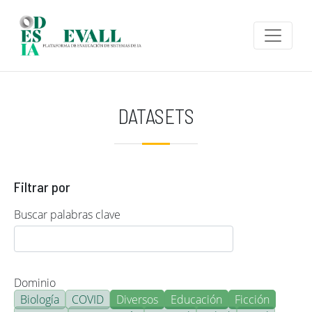
Pasar al contenido principal
DATASETS
Filtrar por
Buscar palabras clave
Dominio
Biología
COVID
Diversos
Educación
Ficción