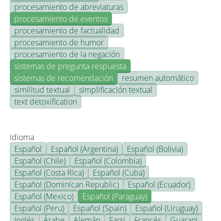
procesamiento de abreviaturas
procesamiento de eventos
procesamiento de factualidad
procesamiento de humor
procesamiento de la negación
sistemas de pregunta-respuesta
sistemas de recomendación
resumen automático
similitud textual
simplificación textual
text detoxification
Idioma
Español
Español (Argentina)
Español (Bolivia)
Español (Chile)
Español (Colombia)
Español (Costa Rica)
Español (Cuba)
Español (Dominican Republic)
Español (Ecuador)
Español (Mexico)
Español (Paraguay)
Español (Peru)
Español (Spain)
Español (Uruguay)
Inglés
Árabe
Alemán
Farsi
Francés
Guarani