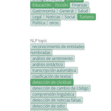
Educación
Ficción
Finanzas
Gastronomía
General
Salud
Legal
Noticias
Social
Turismo
Política
otros
NLP topic
reconocimiento de entidades
nombradas
análisis de sentimiento
análisis sintáctico
transcripción automática
clasificación de textos
detección de clickbait
detección de cambio de código
comprensión lingüística
detección de noticias falsas
detección de odio