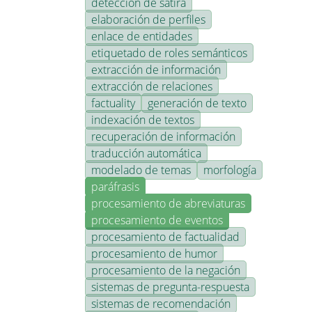
detección de sátira
elaboración de perfiles
enlace de entidades
etiquetado de roles semánticos
extracción de información
extracción de relaciones
factuality
generación de texto
indexación de textos
recuperación de información
traducción automática
modelado de temas
morfología
paráfrasis
procesamiento de abreviaturas
procesamiento de eventos
procesamiento de factualidad
procesamiento de humor
procesamiento de la negación
sistemas de pregunta-respuesta
sistemas de recomendación