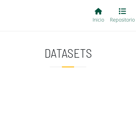
Main EvALL
Inicio
Repositorio
DATASETS