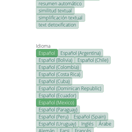
resumen automático
similitud textual
simplificación textual
text detoxification
Idioma
Español
Español (Argentina)
Español (Bolivia)
Español (Chile)
Español (Colombia)
Español (Costa Rica)
Español (Cuba)
Español (Dominican Republic)
Español (Ecuador)
Español (Mexico)
Español (Paraguay)
Español (Peru)
Español (Spain)
Español (Uruguay)
Inglés
Árabe
Alemán
Farsi
Francés