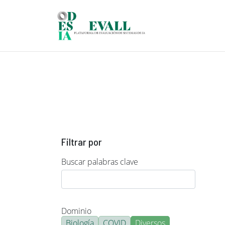
Pasar al contenido principal
Filtrar por
Buscar palabras clave
Dominio
Biología
COVID
Diversos