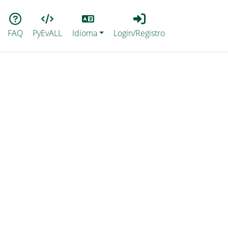
Lang
Login_Registro
FAQ
PyEvALL
Idioma
Login/Registro