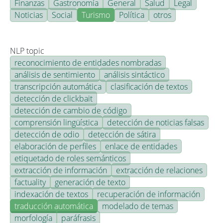
Finanzas
Gastronomía
General
Salud
Legal
Noticias
Social
Turismo
Política
otros
NLP topic
reconocimiento de entidades nombradas
análisis de sentimiento
análisis sintáctico
transcripción automática
clasificación de textos
detección de clickbait
detección de cambio de código
comprensión lingüística
detección de noticias falsas
detección de odio
detección de sátira
elaboración de perfiles
enlace de entidades
etiquetado de roles semánticos
extracción de información
extracción de relaciones
factuality
generación de texto
indexación de textos
recuperación de información
traducción automática
modelado de temas
morfología
paráfrasis