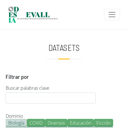
Pasar al contenido principal
DATASETS
Filtrar por
Buscar palabras clave
Dominio
Biología
COVID
Diversos
Educación
Ficción