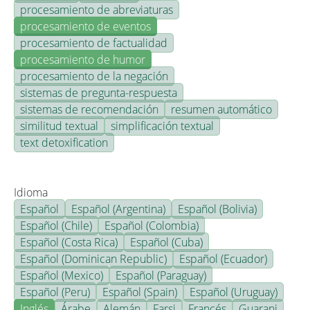
procesamiento de abreviaturas
procesamiento de eventos
procesamiento de factualidad
procesamiento de humor
procesamiento de la negación
sistemas de pregunta-respuesta
sistemas de recomendación
resumen automático
similitud textual
simplificación textual
text detoxification
Idioma
Español
Español (Argentina)
Español (Bolivia)
Español (Chile)
Español (Colombia)
Español (Costa Rica)
Español (Cuba)
Español (Dominican Republic)
Español (Ecuador)
Español (Mexico)
Español (Paraguay)
Español (Peru)
Español (Spain)
Español (Uruguay)
Inglés
Árabe
Alemán
Farsi
Francés
Guarani