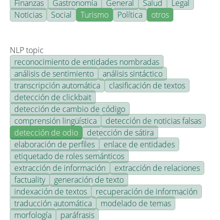
Finanzas
Gastronomía
General
Salud
Legal
Noticias
Social
Turismo
Política
otros
NLP topic
reconocimiento de entidades nombradas
análisis de sentimiento
análisis sintáctico
transcripción automática
clasificación de textos
detección de clickbait
detección de cambio de código
comprensión lingüística
detección de noticias falsas
detección de odio
detección de sátira
elaboración de perfiles
enlace de entidades
etiquetado de roles semánticos
extracción de información
extracción de relaciones
factuality
generación de texto
indexación de textos
recuperación de información
traducción automática
modelado de temas
morfología
paráfrasis