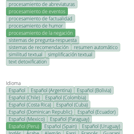
procesamiento de abreviaturas
procesamiento de eventos
procesamiento de factualidad
procesamiento de humor
procesamiento de la negación
sistemas de pregunta-respuesta
sistemas de recomendación
resumen automático
similitud textual
simplificación textual
text detoxification
Idioma
Español
Español (Argentina)
Español (Bolivia)
Español (Chile)
Español (Colombia)
Español (Costa Rica)
Español (Cuba)
Español (Dominican Republic)
Español (Ecuador)
Español (Mexico)
Español (Paraguay)
Español (Peru)
Español (Spain)
Español (Uruguay)
Inglés
Árabe
Alemán
Farsi
Francés
Guarani