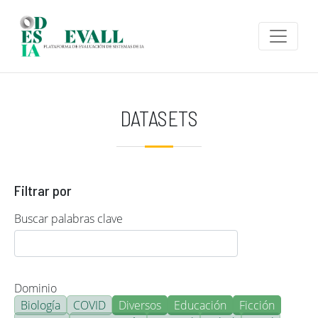
Pasar al contenido principal
DATASETS
Filtrar por
Buscar palabras clave
Dominio
Biología
COVID
Diversos
Educación
Ficción