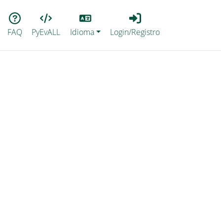
Lang
Login_Registro
FAQ
PyEvALL
Idioma
Login/Registro