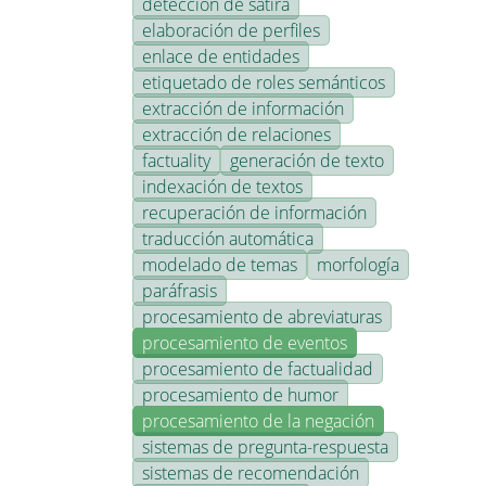
detección de sátira
elaboración de perfiles
enlace de entidades
etiquetado de roles semánticos
extracción de información
extracción de relaciones
factuality
generación de texto
indexación de textos
recuperación de información
traducción automática
modelado de temas
morfología
paráfrasis
procesamiento de abreviaturas
procesamiento de eventos
procesamiento de factualidad
procesamiento de humor
procesamiento de la negación
sistemas de pregunta-respuesta
sistemas de recomendación