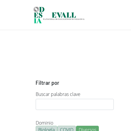
Pasar al contenido principal
Filtrar por
Buscar palabras clave
Dominio
Biología
COVID
Diversos