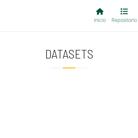
Main EvALL
Inicio
Repositorio
DATASETS