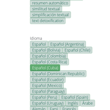
resumen automático
similitud textual
simplificación textual
text detoxification
Idioma
Español
Español (Argentina)
Español (Bolivia)
Español (Chile)
Español (Colombia)
Español (Costa Rica)
Español (Cuba)
Español (Dominican Republic)
Español (Ecuador)
Español (Mexico)
Español (Paraguay)
Español (Peru)
Español (Spain)
Español (Uruguay)
Inglés
Árabe
Alemán
Farsi
Francés