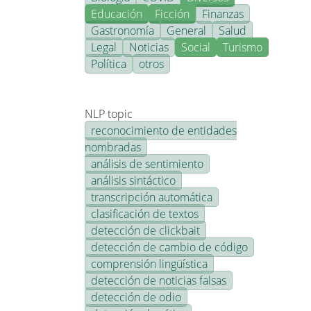
Educación
Ficción
Finanzas
Gastronomía
General
Salud
Legal
Noticias
Social
Turismo
Política
otros
NLP topic
reconocimiento de entidades
nombradas
análisis de sentimiento
análisis sintáctico
transcripción automática
clasificación de textos
detección de clickbait
detección de cambio de código
comprensión lingüística
detección de noticias falsas
detección de odio