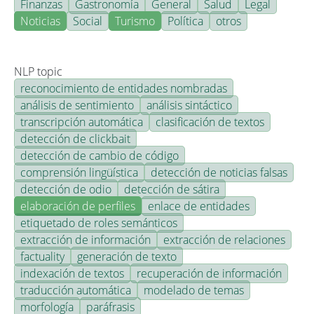
Finanzas
Gastronomía
General
Salud
Legal
Noticias
Social
Turismo
Política
otros
NLP topic
reconocimiento de entidades nombradas
análisis de sentimiento
análisis sintáctico
transcripción automática
clasificación de textos
detección de clickbait
detección de cambio de código
comprensión lingüística
detección de noticias falsas
detección de odio
detección de sátira
elaboración de perfiles
enlace de entidades
etiquetado de roles semánticos
extracción de información
extracción de relaciones
factuality
generación de texto
indexación de textos
recuperación de información
traducción automática
modelado de temas
morfología
paráfrasis