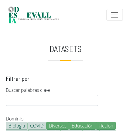
Pasar al contenido principal
DATASETS
Filtrar por
Buscar palabras clave
Dominio
Biología
COVID
Diversos
Educación
Ficción