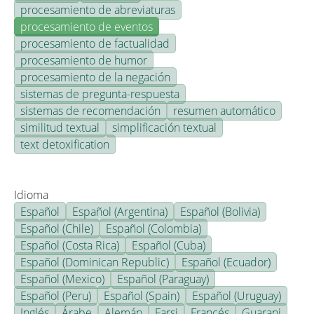
procesamiento de abreviaturas
procesamiento de eventos
procesamiento de factualidad
procesamiento de humor
procesamiento de la negación
sistemas de pregunta-respuesta
sistemas de recomendación
resumen automático
similitud textual
simplificación textual
text detoxification
Idioma
Español
Español (Argentina)
Español (Bolivia)
Español (Chile)
Español (Colombia)
Español (Costa Rica)
Español (Cuba)
Español (Dominican Republic)
Español (Ecuador)
Español (Mexico)
Español (Paraguay)
Español (Peru)
Español (Spain)
Español (Uruguay)
Inglés
Árabe
Alemán
Farsi
Francés
Guarani