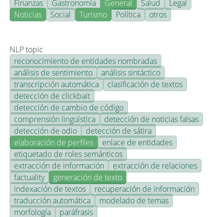
Finanzas
Gastronomía
General
Salud
Legal
Noticias
Social
Turismo
Política
otros
NLP topic
reconocimiento de entidades nombradas
análisis de sentimiento
análisis sintáctico
transcripción automática
clasificación de textos
detección de clickbait
detección de cambio de código
comprensión lingüística
detección de noticias falsas
detección de odio
detección de sátira
elaboración de perfiles
enlace de entidades
etiquetado de roles semánticos
extracción de información
extracción de relaciones
factuality
generación de texto
indexación de textos
recuperación de información
traducción automática
modelado de temas
morfología
paráfrasis