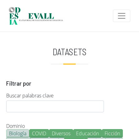
Pasar al contenido principal
DATASETS
Filtrar por
Buscar palabras clave
Dominio
Biología
COVID
Diversos
Educación
Ficción