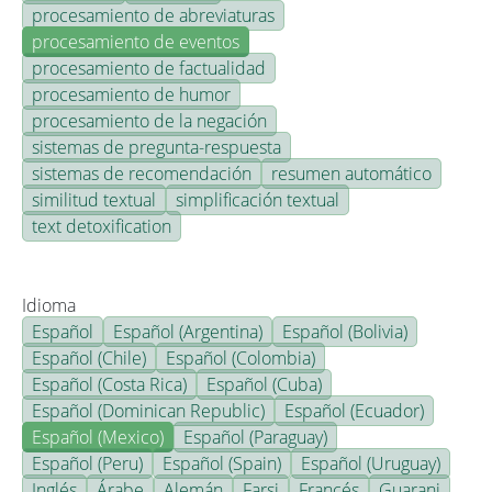
procesamiento de abreviaturas
procesamiento de eventos
procesamiento de factualidad
procesamiento de humor
procesamiento de la negación
sistemas de pregunta-respuesta
sistemas de recomendación
resumen automático
similitud textual
simplificación textual
text detoxification
Idioma
Español
Español (Argentina)
Español (Bolivia)
Español (Chile)
Español (Colombia)
Español (Costa Rica)
Español (Cuba)
Español (Dominican Republic)
Español (Ecuador)
Español (Mexico)
Español (Paraguay)
Español (Peru)
Español (Spain)
Español (Uruguay)
Inglés
Árabe
Alemán
Farsi
Francés
Guarani