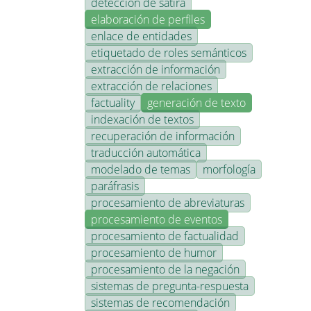
detección de sátira
elaboración de perfiles
enlace de entidades
etiquetado de roles semánticos
extracción de información
extracción de relaciones
factuality
generación de texto
indexación de textos
recuperación de información
traducción automática
modelado de temas
morfología
paráfrasis
procesamiento de abreviaturas
procesamiento de eventos
procesamiento de factualidad
procesamiento de humor
procesamiento de la negación
sistemas de pregunta-respuesta
sistemas de recomendación