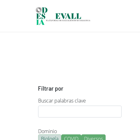
Pasar al contenido principal
Filtrar por
Buscar palabras clave
Dominio
Biología
COVID
Diversos