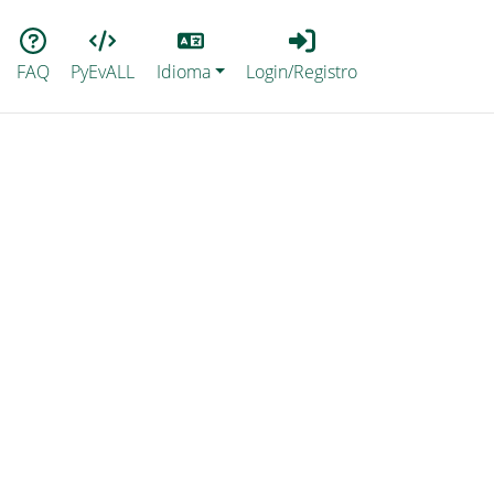
Lang
Login_Registro
FAQ
PyEvALL
Idioma
Login/Registro