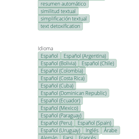
resumen automático
similitud textual
simplificación textual
text detoxification
Idioma
Español
Español (Argentina)
Español (Bolivia)
Español (Chile)
Español (Colombia)
Español (Costa Rica)
Español (Cuba)
Español (Dominican Republic)
Español (Ecuador)
Español (Mexico)
Español (Paraguay)
Español (Peru)
Español (Spain)
Español (Uruguay)
Inglés
Árabe
Alemán
Farsi
Francés