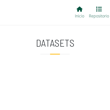
Main EvALL
Inicio
Repositorio
DATASETS