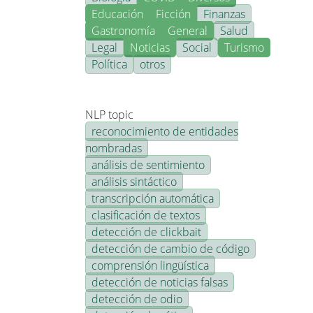
Educación
Ficción
Finanzas
Gastronomía
General
Salud
Legal
Noticias
Social
Turismo
Política
otros
NLP topic
reconocimiento de entidades
nombradas
análisis de sentimiento
análisis sintáctico
transcripción automática
clasificación de textos
detección de clickbait
detección de cambio de código
comprensión lingüística
detección de noticias falsas
detección de odio