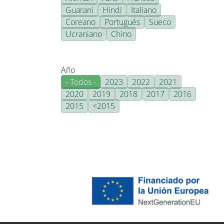
Guarani
Hindi
Italiano
Coreano
Portugués
Sueco
Ucraniano
Chino
Año
- Todos -
2023
2022
2021
2020
2019
2018
2017
2016
2015
<2015