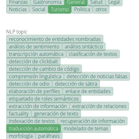
Finanzas
Gastronomía
General
Salud
Legal
Noticias
Social
Turismo
Política
otros
NLP topic
reconocimiento de entidades nombradas
análisis de sentimiento
análisis sintáctico
transcripción automática
clasificación de textos
detección de clickbait
detección de cambio de código
comprensión lingüística
detección de noticias falsas
detección de odio
detección de sátira
elaboración de perfiles
enlace de entidades
etiquetado de roles semánticos
extracción de información
extracción de relaciones
factuality
generación de texto
indexación de textos
recuperación de información
traducción automática
modelado de temas
morfología
paráfrasis