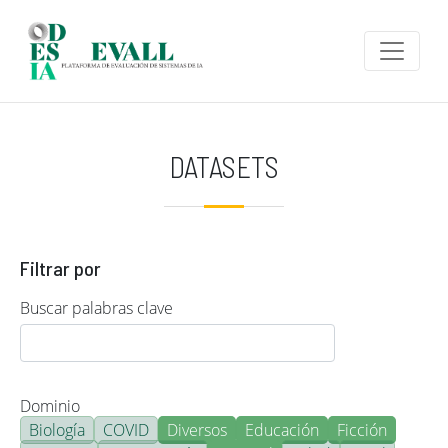
Pasar al contenido principal
DATASETS
Filtrar por
Buscar palabras clave
Dominio
Biología
COVID
Diversos
Educación
Ficción