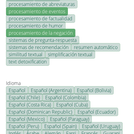
procesamiento de abreviaturas
procesamiento de eventos
procesamiento de factualidad
procesamiento de humor
procesamiento de la negación
sistemas de pregunta-respuesta
sistemas de recomendación
resumen automático
similitud textual
simplificación textual
text detoxification
Idioma
Español
Español (Argentina)
Español (Bolivia)
Español (Chile)
Español (Colombia)
Español (Costa Rica)
Español (Cuba)
Español (Dominican Republic)
Español (Ecuador)
Español (Mexico)
Español (Paraguay)
Español (Peru)
Español (Spain)
Español (Uruguay)
Inglés
Árabe
Alemán
Farsi
Francés
Guarani