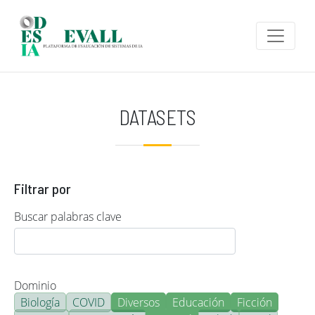
Pasar al contenido principal
DATASETS
Filtrar por
Buscar palabras clave
Dominio
Biología
COVID
Diversos
Educación
Ficción