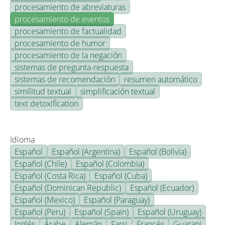
procesamiento de abreviaturas
procesamiento de eventos
procesamiento de factualidad
procesamiento de humor
procesamiento de la negación
sistemas de pregunta-respuesta
sistemas de recomendación
resumen automático
similitud textual
simplificación textual
text detoxification
Idioma
Español
Español (Argentina)
Español (Bolivia)
Español (Chile)
Español (Colombia)
Español (Costa Rica)
Español (Cuba)
Español (Dominican Republic)
Español (Ecuador)
Español (Mexico)
Español (Paraguay)
Español (Peru)
Español (Spain)
Español (Uruguay)
Inglés
Árabe
Alemán
Farsi
Francés
Guarani