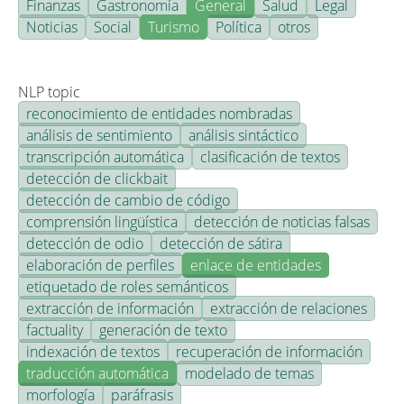
Finanzas
Gastronomía
General
Salud
Legal
Noticias
Social
Turismo
Política
otros
NLP topic
reconocimiento de entidades nombradas
análisis de sentimiento
análisis sintáctico
transcripción automática
clasificación de textos
detección de clickbait
detección de cambio de código
comprensión lingüística
detección de noticias falsas
detección de odio
detección de sátira
elaboración de perfiles
enlace de entidades
etiquetado de roles semánticos
extracción de información
extracción de relaciones
factuality
generación de texto
indexación de textos
recuperación de información
traducción automática
modelado de temas
morfología
paráfrasis