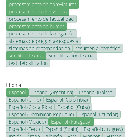
procesamiento de abreviaturas
procesamiento de eventos
procesamiento de factualidad
procesamiento de humor
procesamiento de la negación
sistemas de pregunta-respuesta
sistemas de recomendación
resumen automático
similitud textual
simplificación textual
text detoxification
Idioma
Español
Español (Argentina)
Español (Bolivia)
Español (Chile)
Español (Colombia)
Español (Costa Rica)
Español (Cuba)
Español (Dominican Republic)
Español (Ecuador)
Español (Mexico)
Español (Paraguay)
Español (Peru)
Español (Spain)
Español (Uruguay)
Inglés
Árabe
Alemán
Farsi
Francés
Guarani