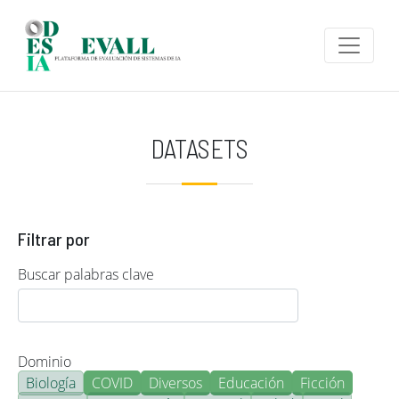
Pasar al contenido principal
DATASETS
Filtrar por
Buscar palabras clave
Dominio
Biología
COVID
Diversos
Educación
Ficción