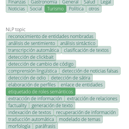
Finanzas
Gastronomía
General
Salud
Legal
Noticias
Social
Turismo
Política
otros
NLP topic
reconocimiento de entidades nombradas
análisis de sentimiento
análisis sintáctico
transcripción automática
clasificación de textos
detección de clickbait
detección de cambio de código
comprensión lingüística
detección de noticias falsas
detección de odio
detección de sátira
elaboración de perfiles
enlace de entidades
etiquetado de roles semánticos
extracción de información
extracción de relaciones
factuality
generación de texto
indexación de textos
recuperación de información
traducción automática
modelado de temas
morfología
paráfrasis