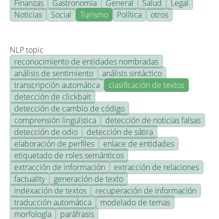
Finanzas
Gastronomía
General
Salud
Legal
Noticias
Social
Turismo
Política
otros
NLP topic
reconocimiento de entidades nombradas
análisis de sentimiento
análisis sintáctico
transcripción automática
clasificación de textos
detección de clickbait
detección de cambio de código
comprensión lingüística
detección de noticias falsas
detección de odio
detección de sátira
elaboración de perfiles
enlace de entidades
etiquetado de roles semánticos
extracción de información
extracción de relaciones
factuality
generación de texto
indexación de textos
recuperación de información
traducción automática
modelado de temas
morfología
paráfrasis