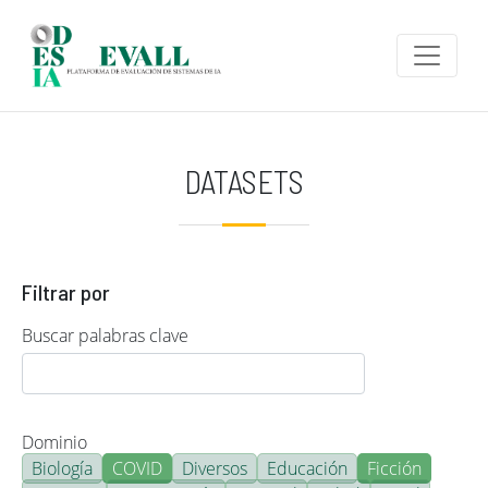
Pasar al contenido principal
DATASETS
Filtrar por
Buscar palabras clave
Dominio
Biología
COVID
Diversos
Educación
Ficción