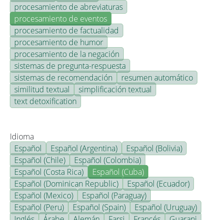
procesamiento de abreviaturas
procesamiento de eventos
procesamiento de factualidad
procesamiento de humor
procesamiento de la negación
sistemas de pregunta-respuesta
sistemas de recomendación
resumen automático
similitud textual
simplificación textual
text detoxification
Idioma
Español
Español (Argentina)
Español (Bolivia)
Español (Chile)
Español (Colombia)
Español (Costa Rica)
Español (Cuba)
Español (Dominican Republic)
Español (Ecuador)
Español (Mexico)
Español (Paraguay)
Español (Peru)
Español (Spain)
Español (Uruguay)
Inglés
Árabe
Alemán
Farsi
Francés
Guarani