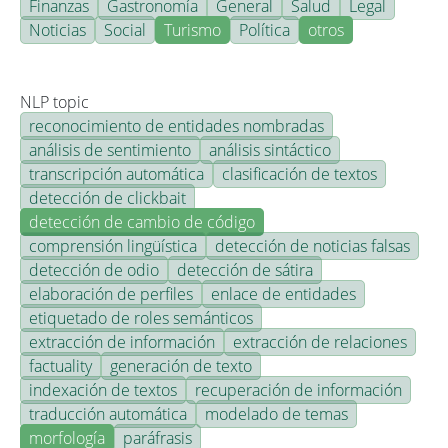
Finanzas
Gastronomía
General
Salud
Legal
Noticias
Social
Turismo
Política
otros
NLP topic
reconocimiento de entidades nombradas
análisis de sentimiento
análisis sintáctico
transcripción automática
clasificación de textos
detección de clickbait
detección de cambio de código
comprensión lingüística
detección de noticias falsas
detección de odio
detección de sátira
elaboración de perfiles
enlace de entidades
etiquetado de roles semánticos
extracción de información
extracción de relaciones
factuality
generación de texto
indexación de textos
recuperación de información
traducción automática
modelado de temas
morfología
paráfrasis