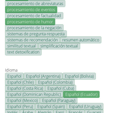
procesamiento de abreviaturas
procesamiento de eventos
procesamiento de factualidad
procesamiento de humor
procesamiento de la negación
sistemas de pregunta-respuesta
sistemas de recomendación
resumen automático
similitud textual
simplificación textual
text detoxification
Idioma
Español
Español (Argentina)
Español (Bolivia)
Español (Chile)
Español (Colombia)
Español (Costa Rica)
Español (Cuba)
Español (Dominican Republic)
Español (Ecuador)
Español (Mexico)
Español (Paraguay)
Español (Peru)
Español (Spain)
Español (Uruguay)
Inglés
Árabe
Alemán
Farsi
Francés
Guarani