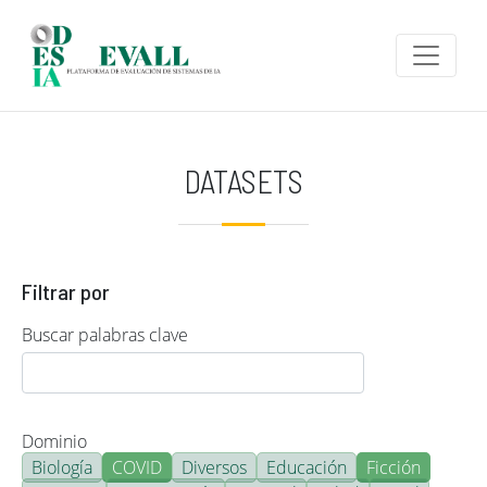
Pasar al contenido principal
DATASETS
Filtrar por
Buscar palabras clave
Dominio
Biología
COVID
Diversos
Educación
Ficción