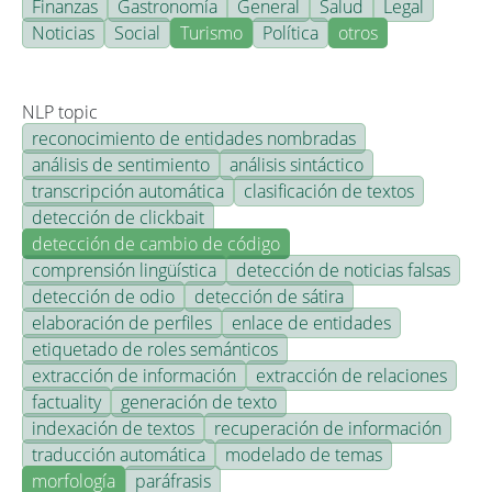
Finanzas
Gastronomía
General
Salud
Legal
Noticias
Social
Turismo
Política
otros
NLP topic
reconocimiento de entidades nombradas
análisis de sentimiento
análisis sintáctico
transcripción automática
clasificación de textos
detección de clickbait
detección de cambio de código
comprensión lingüística
detección de noticias falsas
detección de odio
detección de sátira
elaboración de perfiles
enlace de entidades
etiquetado de roles semánticos
extracción de información
extracción de relaciones
factuality
generación de texto
indexación de textos
recuperación de información
traducción automática
modelado de temas
morfología
paráfrasis