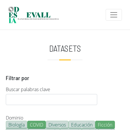
Pasar al contenido principal
DATASETS
Filtrar por
Buscar palabras clave
Dominio
Biología
COVID
Diversos
Educación
Ficción