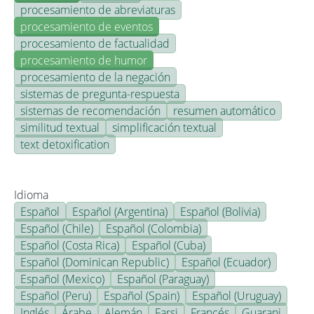
procesamiento de abreviaturas
procesamiento de eventos
procesamiento de factualidad
procesamiento de humor
procesamiento de la negación
sistemas de pregunta-respuesta
sistemas de recomendación
resumen automático
similitud textual
simplificación textual
text detoxification
Idioma
Español
Español (Argentina)
Español (Bolivia)
Español (Chile)
Español (Colombia)
Español (Costa Rica)
Español (Cuba)
Español (Dominican Republic)
Español (Ecuador)
Español (Mexico)
Español (Paraguay)
Español (Peru)
Español (Spain)
Español (Uruguay)
Inglés
Árabe
Alemán
Farsi
Francés
Guarani