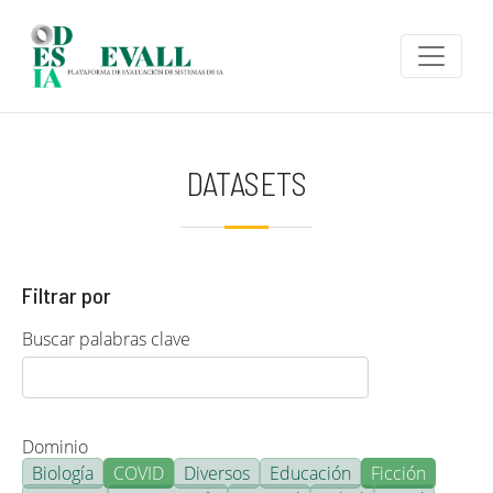
Pasar al contenido principal
DATASETS
Filtrar por
Buscar palabras clave
Dominio
Biología
COVID
Diversos
Educación
Ficción