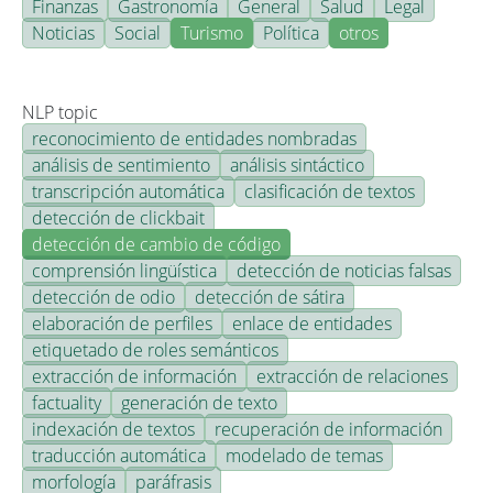
Finanzas
Gastronomía
General
Salud
Legal
Noticias
Social
Turismo
Política
otros
NLP topic
reconocimiento de entidades nombradas
análisis de sentimiento
análisis sintáctico
transcripción automática
clasificación de textos
detección de clickbait
detección de cambio de código
comprensión lingüística
detección de noticias falsas
detección de odio
detección de sátira
elaboración de perfiles
enlace de entidades
etiquetado de roles semánticos
extracción de información
extracción de relaciones
factuality
generación de texto
indexación de textos
recuperación de información
traducción automática
modelado de temas
morfología
paráfrasis