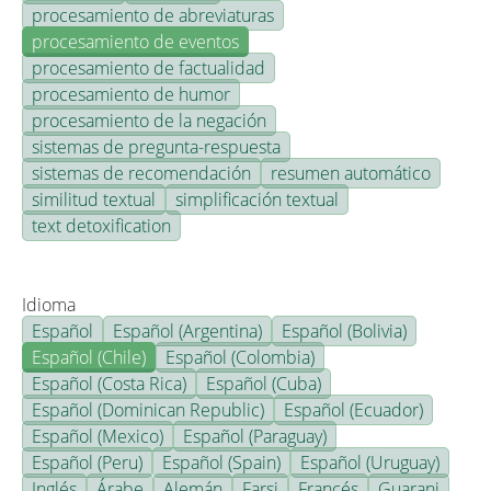
procesamiento de abreviaturas
procesamiento de eventos
procesamiento de factualidad
procesamiento de humor
procesamiento de la negación
sistemas de pregunta-respuesta
sistemas de recomendación
resumen automático
similitud textual
simplificación textual
text detoxification
Idioma
Español
Español (Argentina)
Español (Bolivia)
Español (Chile)
Español (Colombia)
Español (Costa Rica)
Español (Cuba)
Español (Dominican Republic)
Español (Ecuador)
Español (Mexico)
Español (Paraguay)
Español (Peru)
Español (Spain)
Español (Uruguay)
Inglés
Árabe
Alemán
Farsi
Francés
Guarani