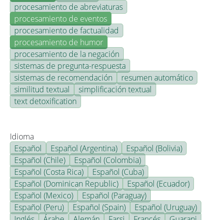
procesamiento de abreviaturas
procesamiento de eventos
procesamiento de factualidad
procesamiento de humor
procesamiento de la negación
sistemas de pregunta-respuesta
sistemas de recomendación
resumen automático
similitud textual
simplificación textual
text detoxification
Idioma
Español
Español (Argentina)
Español (Bolivia)
Español (Chile)
Español (Colombia)
Español (Costa Rica)
Español (Cuba)
Español (Dominican Republic)
Español (Ecuador)
Español (Mexico)
Español (Paraguay)
Español (Peru)
Español (Spain)
Español (Uruguay)
Inglés
Árabe
Alemán
Farsi
Francés
Guarani