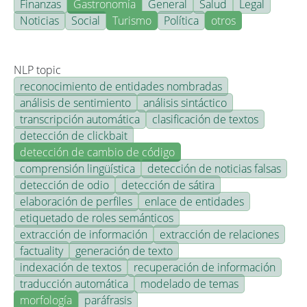
Finanzas
Gastronomía
General
Salud
Legal
Noticias
Social
Turismo
Política
otros
NLP topic
reconocimiento de entidades nombradas
análisis de sentimiento
análisis sintáctico
transcripción automática
clasificación de textos
detección de clickbait
detección de cambio de código
comprensión lingüística
detección de noticias falsas
detección de odio
detección de sátira
elaboración de perfiles
enlace de entidades
etiquetado de roles semánticos
extracción de información
extracción de relaciones
factuality
generación de texto
indexación de textos
recuperación de información
traducción automática
modelado de temas
morfología
paráfrasis