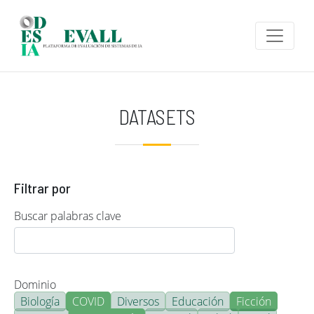
Pasar al contenido principal
DATASETS
Filtrar por
Buscar palabras clave
Dominio
Biología
COVID
Diversos
Educación
Ficción