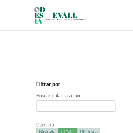
Pasar al contenido principal
Filtrar por
Buscar palabras clave
Dominio
Biología
COVID
Diversos