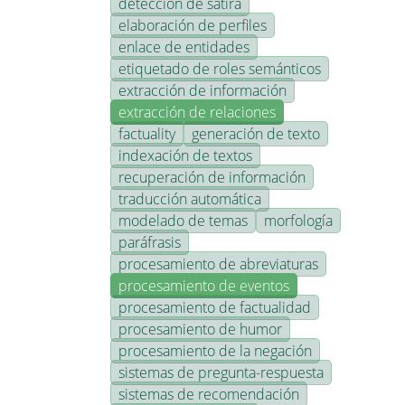
detección de sátira
elaboración de perfiles
enlace de entidades
etiquetado de roles semánticos
extracción de información
extracción de relaciones
factuality
generación de texto
indexación de textos
recuperación de información
traducción automática
modelado de temas
morfología
paráfrasis
procesamiento de abreviaturas
procesamiento de eventos
procesamiento de factualidad
procesamiento de humor
procesamiento de la negación
sistemas de pregunta-respuesta
sistemas de recomendación