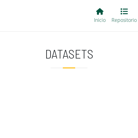
Main EvALL
Inicio
Repositorio
DATASETS