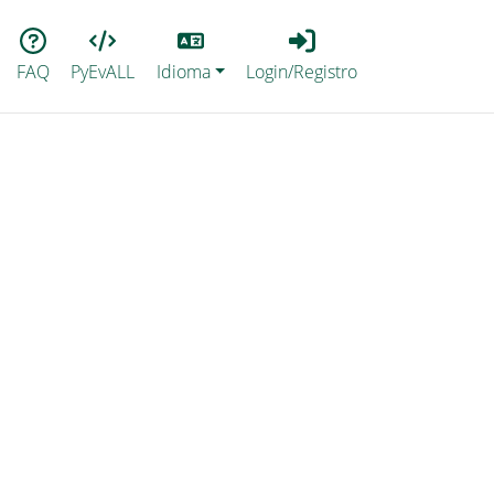
Lang
Login_Registro
FAQ
PyEvALL
Idioma
Login/Registro