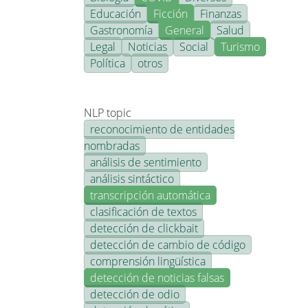
Educación
Ficción
Finanzas
Gastronomía
General
Salud
Legal
Noticias
Social
Turismo
Política
otros
NLP topic
reconocimiento de entidades
nombradas
análisis de sentimiento
análisis sintáctico
transcripción automática
clasificación de textos
detección de clickbait
detección de cambio de código
comprensión lingüística
detección de noticias falsas
detección de odio