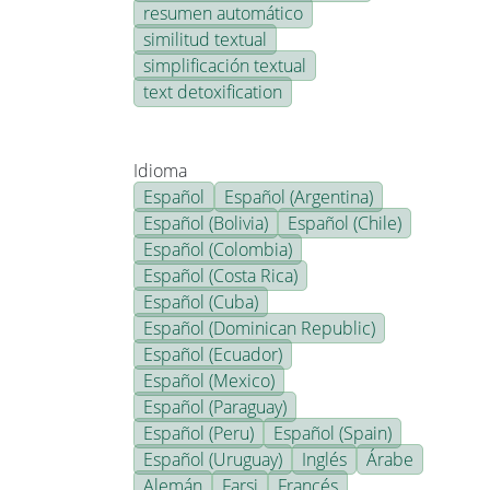
resumen automático
similitud textual
simplificación textual
text detoxification
Idioma
Español
Español (Argentina)
Español (Bolivia)
Español (Chile)
Español (Colombia)
Español (Costa Rica)
Español (Cuba)
Español (Dominican Republic)
Español (Ecuador)
Español (Mexico)
Español (Paraguay)
Español (Peru)
Español (Spain)
Español (Uruguay)
Inglés
Árabe
Alemán
Farsi
Francés