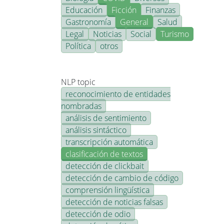
Educación
Ficción
Finanzas
Gastronomía
General
Salud
Legal
Noticias
Social
Turismo
Política
otros
NLP topic
reconocimiento de entidades
nombradas
análisis de sentimiento
análisis sintáctico
transcripción automática
clasificación de textos
detección de clickbait
detección de cambio de código
comprensión lingüística
detección de noticias falsas
detección de odio