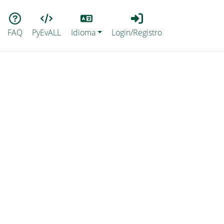
Lang
Login_Registro
FAQ
PyEvALL
Idioma
Login/Registro