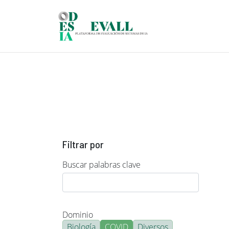
Pasar al contenido principal
Filtrar por
Buscar palabras clave
Dominio
Biología
COVID
Diversos