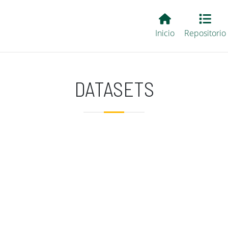
Main EvALL
Inicio
Repositorio
DATASETS