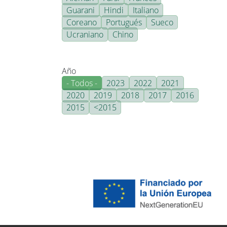
Guarani
Hindi
Italiano
Coreano
Portugués
Sueco
Ucraniano
Chino
Año
- Todos -
2023
2022
2021
2020
2019
2018
2017
2016
2015
<2015