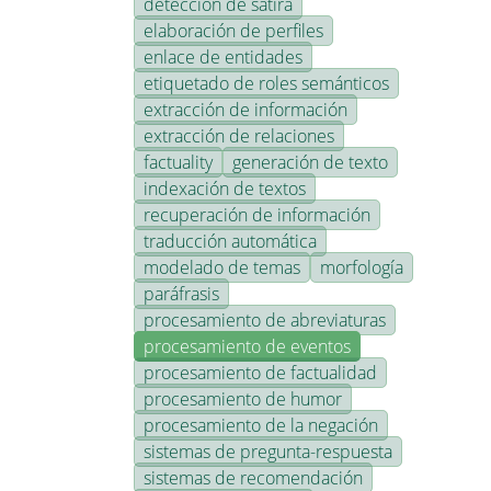
detección de sátira
elaboración de perfiles
enlace de entidades
etiquetado de roles semánticos
extracción de información
extracción de relaciones
factuality
generación de texto
indexación de textos
recuperación de información
traducción automática
modelado de temas
morfología
paráfrasis
procesamiento de abreviaturas
procesamiento de eventos
procesamiento de factualidad
procesamiento de humor
procesamiento de la negación
sistemas de pregunta-respuesta
sistemas de recomendación