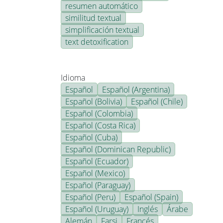
resumen automático
similitud textual
simplificación textual
text detoxification
Idioma
Español
Español (Argentina)
Español (Bolivia)
Español (Chile)
Español (Colombia)
Español (Costa Rica)
Español (Cuba)
Español (Dominican Republic)
Español (Ecuador)
Español (Mexico)
Español (Paraguay)
Español (Peru)
Español (Spain)
Español (Uruguay)
Inglés
Árabe
Alemán
Farsi
Francés