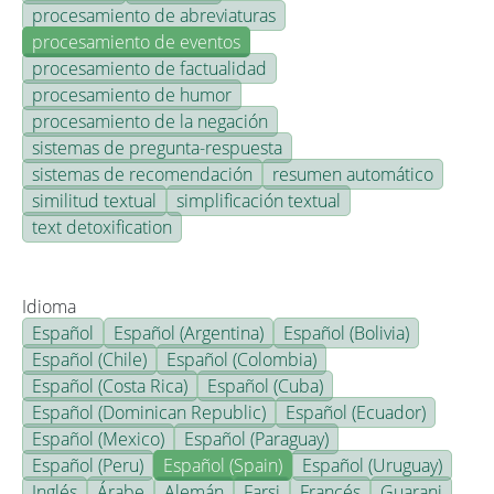
procesamiento de abreviaturas
procesamiento de eventos
procesamiento de factualidad
procesamiento de humor
procesamiento de la negación
sistemas de pregunta-respuesta
sistemas de recomendación
resumen automático
similitud textual
simplificación textual
text detoxification
Idioma
Español
Español (Argentina)
Español (Bolivia)
Español (Chile)
Español (Colombia)
Español (Costa Rica)
Español (Cuba)
Español (Dominican Republic)
Español (Ecuador)
Español (Mexico)
Español (Paraguay)
Español (Peru)
Español (Spain)
Español (Uruguay)
Inglés
Árabe
Alemán
Farsi
Francés
Guarani