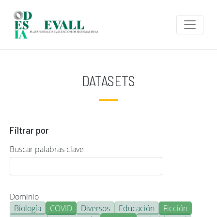
Pasar al contenido principal
DATASETS
Filtrar por
Buscar palabras clave
Dominio
Biología
COVID
Diversos
Educación
Ficción