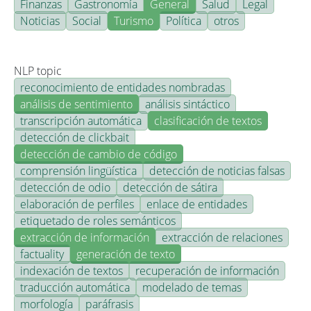
Finanzas
Gastronomía
General
Salud
Legal
Noticias
Social
Turismo
Política
otros
NLP topic
reconocimiento de entidades nombradas
análisis de sentimiento
análisis sintáctico
transcripción automática
clasificación de textos
detección de clickbait
detección de cambio de código
comprensión lingüística
detección de noticias falsas
detección de odio
detección de sátira
elaboración de perfiles
enlace de entidades
etiquetado de roles semánticos
extracción de información
extracción de relaciones
factuality
generación de texto
indexación de textos
recuperación de información
traducción automática
modelado de temas
morfología
paráfrasis