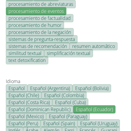
procesamiento de abreviaturas
procesamiento de eventos
procesamiento de factualidad
procesamiento de humor
procesamiento de la negación
sistemas de pregunta-respuesta
sistemas de recomendación
resumen automático
similitud textual
simplificación textual
text detoxification
Idioma
Español
Español (Argentina)
Español (Bolivia)
Español (Chile)
Español (Colombia)
Español (Costa Rica)
Español (Cuba)
Español (Dominican Republic)
Español (Ecuador)
Español (Mexico)
Español (Paraguay)
Español (Peru)
Español (Spain)
Español (Uruguay)
Inglés
Árabe
Alemán
Farsi
Francés
Guarani