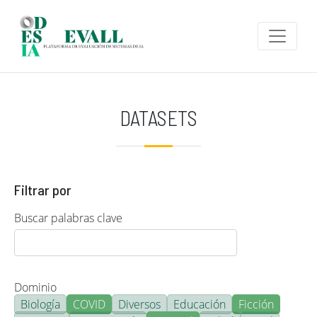
Pasar al contenido principal
DATASETS
Filtrar por
Buscar palabras clave
Dominio
Biología
COVID
Diversos
Educación
Ficción