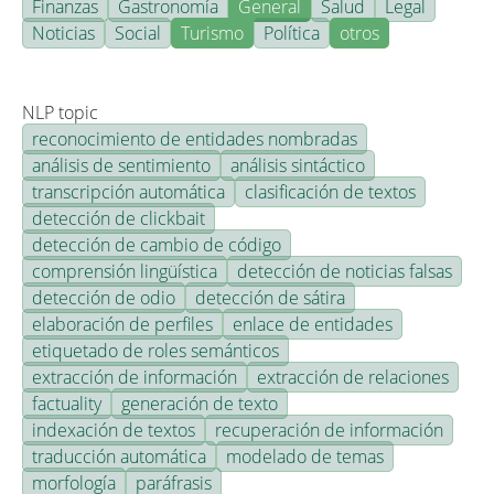
Finanzas
Gastronomía
General
Salud
Legal
Noticias
Social
Turismo
Política
otros
NLP topic
reconocimiento de entidades nombradas
análisis de sentimiento
análisis sintáctico
transcripción automática
clasificación de textos
detección de clickbait
detección de cambio de código
comprensión lingüística
detección de noticias falsas
detección de odio
detección de sátira
elaboración de perfiles
enlace de entidades
etiquetado de roles semánticos
extracción de información
extracción de relaciones
factuality
generación de texto
indexación de textos
recuperación de información
traducción automática
modelado de temas
morfología
paráfrasis