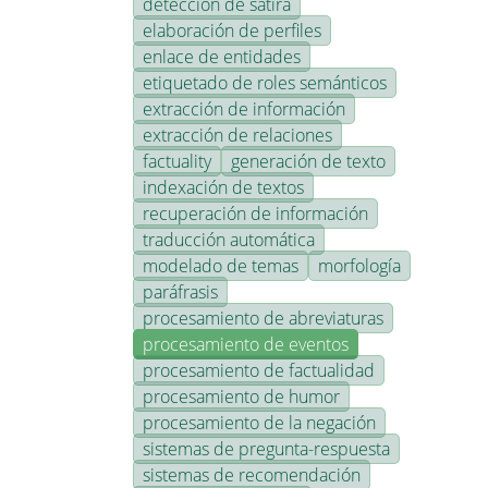
detección de sátira
elaboración de perfiles
enlace de entidades
etiquetado de roles semánticos
extracción de información
extracción de relaciones
factuality
generación de texto
indexación de textos
recuperación de información
traducción automática
modelado de temas
morfología
paráfrasis
procesamiento de abreviaturas
procesamiento de eventos
procesamiento de factualidad
procesamiento de humor
procesamiento de la negación
sistemas de pregunta-respuesta
sistemas de recomendación