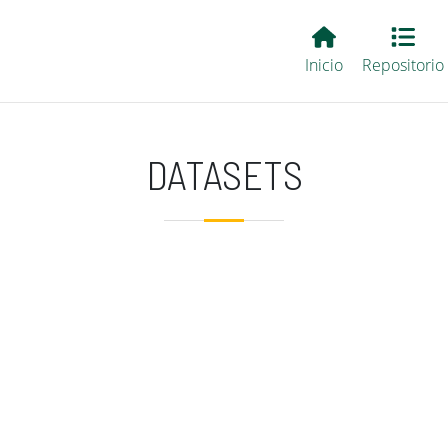
Main EvALL
Inicio
Repositorio
DATASETS