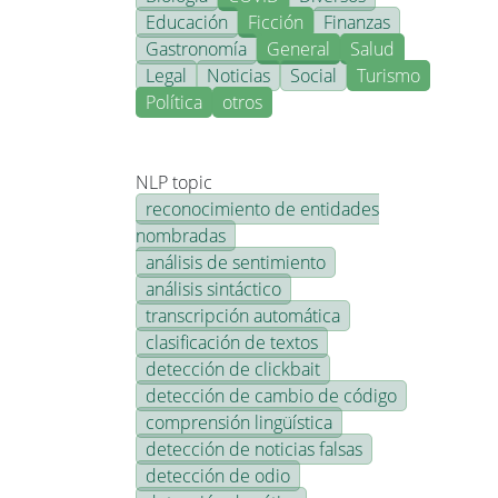
Educación
Ficción
Finanzas
Gastronomía
General
Salud
Legal
Noticias
Social
Turismo
Política
otros
NLP topic
reconocimiento de entidades
nombradas
análisis de sentimiento
análisis sintáctico
transcripción automática
clasificación de textos
detección de clickbait
detección de cambio de código
comprensión lingüística
detección de noticias falsas
detección de odio