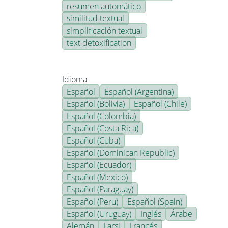
resumen automático
similitud textual
simplificación textual
text detoxification
Idioma
Español
Español (Argentina)
Español (Bolivia)
Español (Chile)
Español (Colombia)
Español (Costa Rica)
Español (Cuba)
Español (Dominican Republic)
Español (Ecuador)
Español (Mexico)
Español (Paraguay)
Español (Peru)
Español (Spain)
Español (Uruguay)
Inglés
Árabe
Alemán
Farsi
Francés