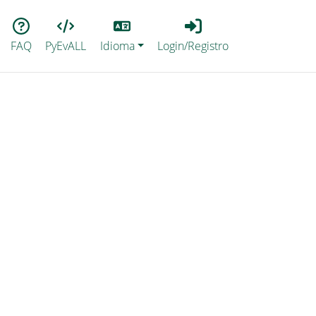
Lang
Login_Registro
FAQ
PyEvALL
Idioma
Login/Registro