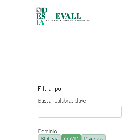
Pasar al contenido principal
Filtrar por
Buscar palabras clave
Dominio
Biología
COVID
Diversos