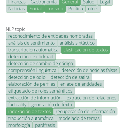
Finanzas
Gastronomía
General
Salud
Legal
Noticias
Social
Turismo
Política
otros
NLP topic
reconocimiento de entidades nombradas
análisis de sentimiento
análisis sintáctico
transcripción automática
clasificación de textos
detección de clickbait
detección de cambio de código
comprensión lingüística
detección de noticias falsas
detección de odio
detección de sátira
elaboración de perfiles
enlace de entidades
etiquetado de roles semánticos
extracción de información
extracción de relaciones
factuality
generación de texto
indexación de textos
recuperación de información
traducción automática
modelado de temas
morfología
paráfrasis