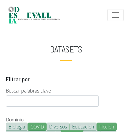
Pasar al contenido principal
DATASETS
Filtrar por
Buscar palabras clave
Dominio
Biología
COVID
Diversos
Educación
Ficción