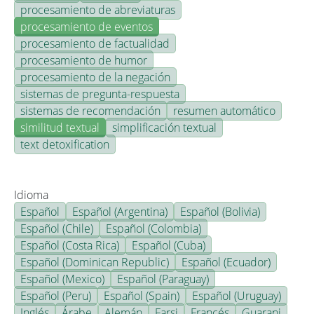
procesamiento de abreviaturas
procesamiento de eventos
procesamiento de factualidad
procesamiento de humor
procesamiento de la negación
sistemas de pregunta-respuesta
sistemas de recomendación
resumen automático
similitud textual
simplificación textual
text detoxification
Idioma
Español
Español (Argentina)
Español (Bolivia)
Español (Chile)
Español (Colombia)
Español (Costa Rica)
Español (Cuba)
Español (Dominican Republic)
Español (Ecuador)
Español (Mexico)
Español (Paraguay)
Español (Peru)
Español (Spain)
Español (Uruguay)
Inglés
Árabe
Alemán
Farsi
Francés
Guarani