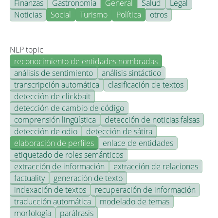
Finanzas
Gastronomía
General
Salud
Legal
Noticias
Social
Turismo
Política
otros
NLP topic
reconocimiento de entidades nombradas
análisis de sentimiento
análisis sintáctico
transcripción automática
clasificación de textos
detección de clickbait
detección de cambio de código
comprensión lingüística
detección de noticias falsas
detección de odio
detección de sátira
elaboración de perfiles
enlace de entidades
etiquetado de roles semánticos
extracción de información
extracción de relaciones
factuality
generación de texto
indexación de textos
recuperación de información
traducción automática
modelado de temas
morfología
paráfrasis