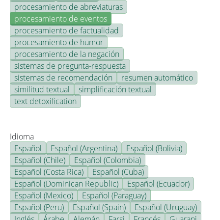
procesamiento de abreviaturas
procesamiento de eventos
procesamiento de factualidad
procesamiento de humor
procesamiento de la negación
sistemas de pregunta-respuesta
sistemas de recomendación
resumen automático
similitud textual
simplificación textual
text detoxification
Idioma
Español
Español (Argentina)
Español (Bolivia)
Español (Chile)
Español (Colombia)
Español (Costa Rica)
Español (Cuba)
Español (Dominican Republic)
Español (Ecuador)
Español (Mexico)
Español (Paraguay)
Español (Peru)
Español (Spain)
Español (Uruguay)
Inglés
Árabe
Alemán
Farsi
Francés
Guarani