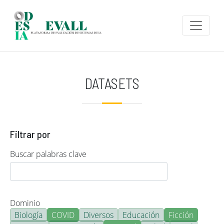
Pasar al contenido principal
DATASETS
Filtrar por
Buscar palabras clave
Dominio
Biología
COVID
Diversos
Educación
Ficción