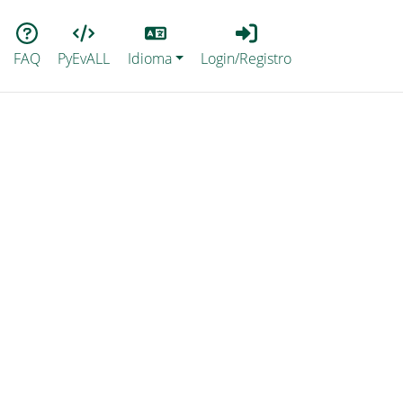
Lang
Login_Registro
FAQ
PyEvALL
Idioma
Login/Registro