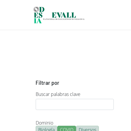
Pasar al contenido principal
Filtrar por
Buscar palabras clave
Dominio
Biología
COVID
Diversos