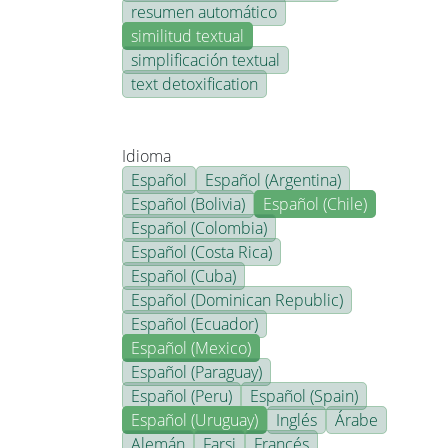
resumen automático
similitud textual
simplificación textual
text detoxification
Idioma
Español
Español (Argentina)
Español (Bolivia)
Español (Chile)
Español (Colombia)
Español (Costa Rica)
Español (Cuba)
Español (Dominican Republic)
Español (Ecuador)
Español (Mexico)
Español (Paraguay)
Español (Peru)
Español (Spain)
Español (Uruguay)
Inglés
Árabe
Alemán
Farsi
Francés