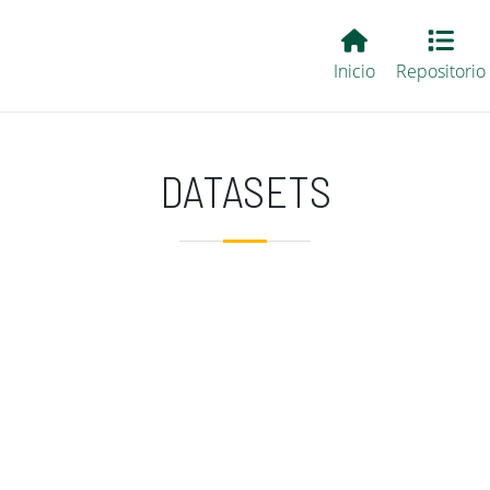
Main EvALL
Inicio
Repositorio
DATASETS