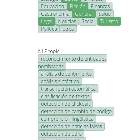
Educación
Ficción
Finanzas
Gastronomía
General
Salud
Legal
Noticias
Social
Turismo
Política
otros
NLP topic
reconocimiento de entidades
nombradas
análisis de sentimiento
análisis sintáctico
transcripción automática
clasificación de textos
detección de clickbait
detección de cambio de código
comprensión lingüística
detección de noticias falsas
detección de odio