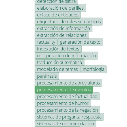
detección de sátira
elaboración de perfiles
enlace de entidades
etiquetado de roles semánticos
extracción de información
extracción de relaciones
factuality
generación de texto
indexación de textos
recuperación de información
traducción automática
modelado de temas
morfología
paráfrasis
procesamiento de abreviaturas
procesamiento de eventos
procesamiento de factualidad
procesamiento de humor
procesamiento de la negación
sistemas de pregunta-respuesta
sistemas de recomendación