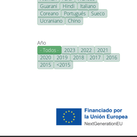
Guarani
Hindi
Italiano
Coreano
Portugués
Sueco
Ucraniano
Chino
Año
- Todos -
2023
2022
2021
2020
2019
2018
2017
2016
2015
<2015