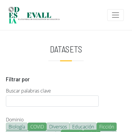
Pasar al contenido principal
DATASETS
Filtrar por
Buscar palabras clave
Dominio
Biología
COVID
Diversos
Educación
Ficción