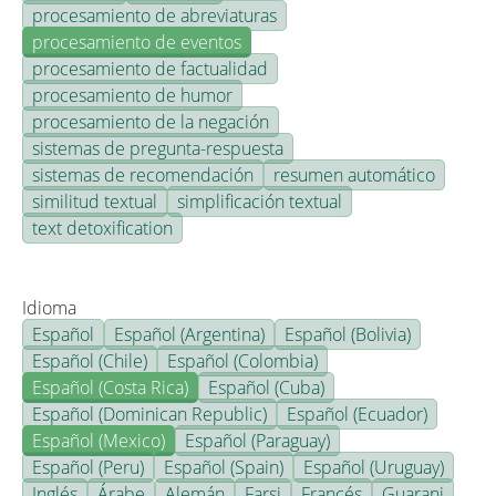
procesamiento de abreviaturas
procesamiento de eventos
procesamiento de factualidad
procesamiento de humor
procesamiento de la negación
sistemas de pregunta-respuesta
sistemas de recomendación
resumen automático
similitud textual
simplificación textual
text detoxification
Idioma
Español
Español (Argentina)
Español (Bolivia)
Español (Chile)
Español (Colombia)
Español (Costa Rica)
Español (Cuba)
Español (Dominican Republic)
Español (Ecuador)
Español (Mexico)
Español (Paraguay)
Español (Peru)
Español (Spain)
Español (Uruguay)
Inglés
Árabe
Alemán
Farsi
Francés
Guarani