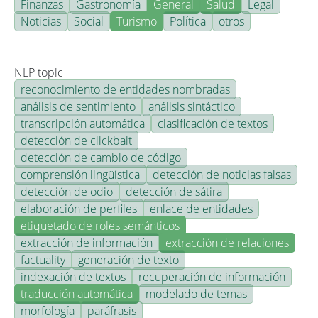
Finanzas
Gastronomía
General
Salud
Legal
Noticias
Social
Turismo
Política
otros
NLP topic
reconocimiento de entidades nombradas
análisis de sentimiento
análisis sintáctico
transcripción automática
clasificación de textos
detección de clickbait
detección de cambio de código
comprensión lingüística
detección de noticias falsas
detección de odio
detección de sátira
elaboración de perfiles
enlace de entidades
etiquetado de roles semánticos
extracción de información
extracción de relaciones
factuality
generación de texto
indexación de textos
recuperación de información
traducción automática
modelado de temas
morfología
paráfrasis